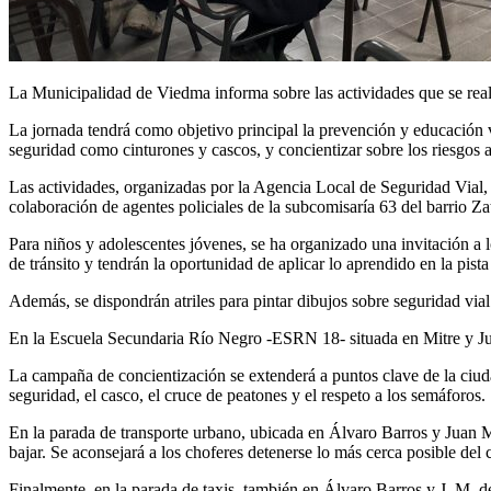
La Municipalidad de Viedma informa sobre las actividades que se real
La jornada tendrá como objetivo principal la prevención y educación vi
seguridad como cinturones y cascos, y concientizar sobre los riesgos a
Las actividades, organizadas por la Agencia Local de Seguridad Vial, c
colaboración de agentes policiales de la subcomisaría 63 del barrio Zat
Para niños y adolescentes jóvenes, se ha organizado una invitación a l
de tránsito y tendrán la oportunidad de aplicar lo aprendido en la pista 
Además, se dispondrán atriles para pintar dibujos sobre seguridad via
En la Escuela Secundaria Río Negro -ESRN 18- situada en Mitre y Juan
La campaña de concientización se extenderá a puntos clave de la ciud
seguridad, el casco, el cruce de peatones y el respeto a los semáforos.
En la parada de transporte urbano, ubicada en Álvaro Barros y Juan Ma
bajar. Se aconsejará a los choferes detenerse lo más cerca posible del 
Finalmente, en la parada de taxis, también en Álvaro Barros y J. M. de