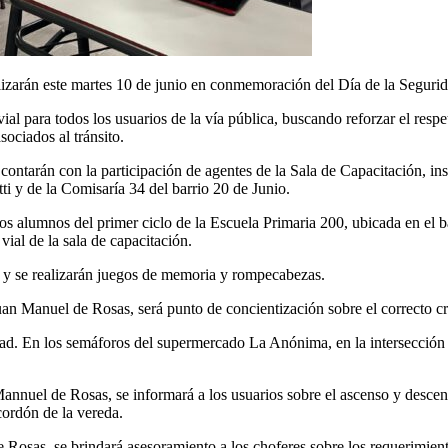
izarán este martes 10 de junio en conmemoración del Día de la Segurid
al para todos los usuarios de la vía pública, buscando reforzar el resp
sociados al tránsito.
ontarán con la participación de agentes de la Sala de Capacitación, ins
ti y de la Comisaría 34 del barrio 20 de Junio.
os alumnos del primer ciclo de la Escuela Primaria 200, ubicada en el ba
vial de la sala de capacitación.
l y se realizarán juegos de memoria y rompecabezas.
 Manuel de Rosas, será punto de concientización sobre el correcto cru
ad. En los semáforos del supermercado La Anónima, en la intersección 
nnuel de Rosas, se informará a los usuarios sobre el ascenso y descenso
cordón de la vereda.
 Rosas, se brindará asesoramiento a los choferes sobre los requerimient