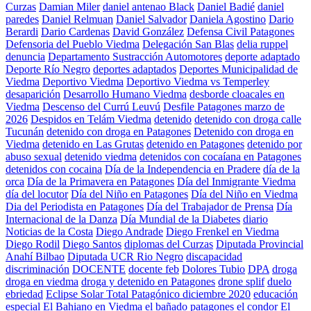
Curzas
Damian Miler
daniel antenao Black
Daniel Badié
daniel
paredes
Daniel Relmuan
Daniel Salvador
Daniela Agostino
Dario
Berardi
Dario Cardenas
David González
Defensa Civil Patagones
Defensoria del Pueblo Viedma
Delegación San Blas
delia ruppel
denuncia
Departamento Sustracción Automotores
deporte adaptado
Deporte Río Negro
deportes adaptados
Deportes Municipalidad de
Viedma
Deportivo Viedma
Deportivo Viedma vs Temperley
desaparición
Desarrollo Humano Viedma
desborde cloacales en
Viedma
Descenso del Currú Leuvú
Desfile Patagones marzo de
2026
Despidos en Telám Viedma
detenido
detenido con droga calle
Tucunán
detenido con droga en Patagones
Detenido con droga en
Viedma
detenido en Las Grutas
detenido en Patagones
detenido por
abuso sexual
detenido viedma
detenidos con cocaíana en Patagones
detenidos con cocaina
Día de la Independencia en Pradere
día de la
orca
Día de la Primavera en Patagones
Día del Inmigrante Viedma
día del locutor
Día del Niño en Patagones
Día del Niño en Viedma
Dia del Periodista en Patagones
Día del Trabajador de Prensa
Día
Internacional de la Danza
Día Mundial de la Diabetes
diario
Noticias de la Costa
Diego Andrade
Diego Frenkel en Viedma
Diego Rodil
Diego Santos
diplomas del Curzas
Diputada Provincial
Anahí Bilbao
Diputada UCR Rio Negro
discapacidad
discriminación
DOCENTE
docente feb
Dolores Tubio
DPA
droga
droga en viedma
droga y detenido en Patagones
drone splif
duelo
ebriedad
Eclipse Solar Total Patagónico diciembre 2020
educación
especial
El Bahiano en Viedma
el bañado patagones
el condor
El