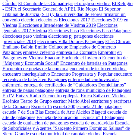
Cóndor
El Cuento de las Comadrejas
el progreso viedma
El Refugio
- ESFA
el Secretario General de APEL Río Negro
El Superior
Tribunal de Justicia (STJ) y la Universidad de Flores firmaron un
convenio
eleccion
elecciones
Elecciones 2017
Elecciones 2019 en
Viedma
Elecciones a Intendente de Viedma 2019
Elecciones
generales 2017 Viedma
Elecciones Paso
Elecciones Paso Patagones
elecciones paso viedma
elecciones pj patagones
elecciones
provinciales 2019
elecciones Villa Dolores Patagones
Elías Chucair
Emiliano Balbin
Emilio Collueque
Empleados de Comercio
Patagones
empresa ceferino
empresa La Comarca
Emprotur
en
Patagones
en Viedma
Enacom
Enciende el Invierno
Encuentro de
"Mujeres y Economía Social"
Encuentro de baterías en Patagones
Encuentro de poetas de la comarca
encuentro de teatro en viedma
encuentro interlegislativo
Encuentro Progresista y Popular
encuentro
recreativo de batería en Patagones
enfermedad cardiovascular
enfermería
entrega de certificados de “Cuidadores Domiciliarios”
entrega de papas patagones
entrega de ropa municipio de Patagones
EnTV
Entv y Radio Encuentro
epilepsia
Eruca Sativa en Viedma
Escénica Teatro de Grupo
escritor Mario Abel
escritores y escritoras
de la Comarca
Escuela 15
escuela 200
escuela 21 de patagones
escuela 7 de San Blas
Escuela de Arte Alcides Biagetti
escuela de
arte de patagones
Escuela de Educación Técnica n° 1 Patagones
escuela de equitacion de patagones
escuela de guardavidas
Escuela
de Suboficiales y Agentes "Sargento Primero Domingo Salinas" de
Sierra Grande
escuela municipal de canotaje viedma
Escuela