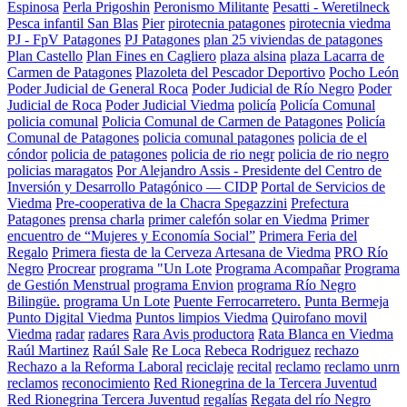
Espinosa
Perla Prigoshin
Peronismo Militante
Pesatti - Weretilneck
Pesca infantil San Blas
Pier
pirotecnia patagones
pirotecnia viedma
PJ - FpV Patagones
PJ Patagones
plan 25 viviendas de patagones
Plan Castello
Plan Fines en Cagliero
plaza alsina
plaza Lacarra de
Carmen de Patagones
Plazoleta del Pescador Deportivo
Pocho León
Poder Judicial de General Roca
Poder Judicial de Río Negro
Poder
Judicial de Roca
Poder Judicial Viedma
policía
Policía Comunal
policia comunal
Policia Comunal de Carmen de Patagones
Policía
Comunal de Patagones
policia comunal patagones
policia de el
cóndor
policia de patagones
policia de rio negr
policia de rio negro
policias maragatos
Por Alejandro Assis - Presidente del Centro de
Inversión y Desarrollo Patagónico — CIDP
Portal de Servicios de
Viedma
Pre-cooperativa de la Chacra Spegazzini
Prefectura
Patagones
prensa charla
primer calefón solar en Viedma
Primer
encuentro de “Mujeres y Economía Social”
Primera Feria del
Regalo
Primera fiesta de la Cerveza Artesana de Viedma
PRO Río
Negro
Procrear
programa "Un Lote
Programa Acompañar
Programa
de Gestión Menstrual
programa Envion
programa Río Negro
Bilingüe.
programa Un Lote
Puente Ferrocarretero.
Punta Bermeja
Punto Digital Viedma
Puntos limpios Viedma
Quirofano movil
Viedma
radar
radares
Rara Avis productora
Rata Blanca en Viedma
Raúl Martinez
Raúl Sale
Re Loca
Rebeca Rodriguez
rechazo
Rechazo a la Reforma Laboral
reciclaje
recital
reclamo
reclamo unrn
reclamos
reconocimiento
Red Rionegrina de la Tercera Juventud
Red Rionegrina Tercera Juventud
regalías
Regata del río Negro