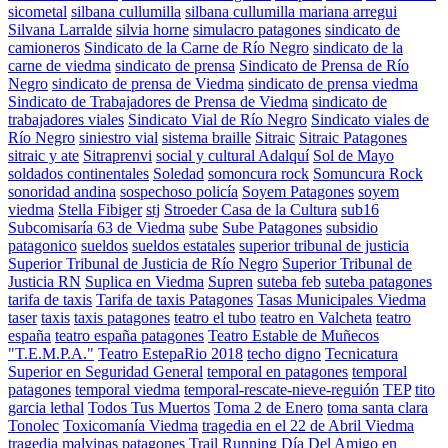
sicometal
silbana cullumilla
silbana cullumilla mariana arregui
Silvana Larralde
silvia horne
simulacro patagones
sindicato de
camioneros
Sindicato de la Carne de Río Negro
sindicato de la
carne de viedma
sindicato de prensa
Sindicato de Prensa de Río
Negro
sindicato de prensa de Viedma
sindicato de prensa viedma
Sindicato de Trabajadores de Prensa de Viedma
sindicato de
trabajadores viales
Sindicato Vial de Río Negro
Sindicato viales de
Río Negro
siniestro vial
sistema braille
Sitraic
Sitraic Patagones
sitraic y ate
Sitraprenvi
social y cultural Adalquí
Sol de Mayo
soldados continentales
Soledad
somoncura rock
Somuncura Rock
sonoridad andina
sospechoso policía
Soyem Patagones
soyem
viedma
Stella Fibiger
stj
Stroeder Casa de la Cultura
sub16
Subcomisaría 63 de Viedma
sube
Sube Patagones
subsidio
patagonico
sueldos
sueldos estatales
superior tribunal de justicia
Superior Tribunal de Justicia de Río Negro
Superior Tribunal de
Justicia RN
Suplica en Viedma
Supren
suteba feb
suteba patagones
tarifa de taxis
Tarifa de taxis Patagones
Tasas Municipales Viedma
taser
taxis
taxis patagones
teatro el tubo
teatro en Valcheta
teatro
españa
teatro españa patagones
Teatro Estable de Muñecos
"T.E.M.P.A."
Teatro EstepaRio 2018
techo digno
Tecnicatura
Superior en Seguridad General
temporal en patagones
temporal
patagones
temporal viedma
temporal-rescate-nieve-reguión
TEP
tito
garcia lethal
Todos Tus Muertos
Toma 2 de Enero
toma santa clara
Tonolec
Toxicomanía Viedma
tragedia en el 22 de Abril Viedma
tragedia malvinas patagones
Trail Running Día Del Amigo en