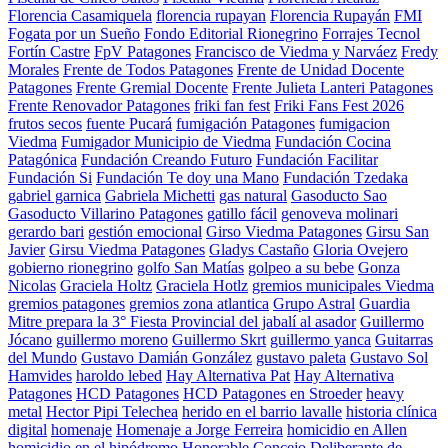
Florencia Casamiquela
florencia rupayan
Florencia Rupayán
FMI
Fogata por un Sueño
Fondo Editorial Rionegrino
Forrajes Tecnol
Fortín Castre
FpV Patagones
Francisco de Viedma y Narváez
Fredy
Morales
Frente de Todos Patagones
Frente de Unidad Docente
Patagones
Frente Gremial Docente
Frente Julieta Lanteri Patagones
Frente Renovador Patagones
friki fan fest
Friki Fans Fest 2026
frutos secos
fuente Pucará
fumigación Patagones
fumigacion
Viedma
Fumigador Municipio de Viedma
Fundación Cocina
Patagónica
Fundación Creando Futuro
Fundación Facilitar
Fundación Si
Fundación Te doy una Mano
Fundación Tzedaka
gabriel garnica
Gabriela Michetti
gas natural
Gasoducto Sao
Gasoducto Villarino Patagones
gatillo fácil
genoveva molinari
gerardo bari
gestión emocional
Girso Viedma Patagones
Girsu San
Javier
Girsu Viedma Patagones
Gladys Castaño
Gloria Ovejero
gobierno rionegrino
golfo San Matías
golpeo a su bebe
Gonza
Nicolas
Graciela Holtz
Graciela Hotlz
gremios municipales Viedma
gremios patagones
gremios zona atlantica
Grupo Astral
Guardia
Mitre prepara la 3° Fiesta Provincial del jabalí al asador
Guillermo
Jócano
guillermo moreno
Guillermo Skrt
guillermo yanca
Guitarras
del Mundo
Gustavo Damián González
gustavo paleta
Gustavo Sol
Hamvides
haroldo lebed
Hay Alternativa Pat
Hay Alternativa
Patagones
HCD Patagones
HCD Patagones en Stroeder
heavy
metal
Hector Pipi Telechea
herido en el barrio lavalle
historia clínica
digital
homenaje
Homenaje a Jorge Ferreira
homicidio en Allen
homicidio en el hipódromo
Honorable Concejo Deliberante de