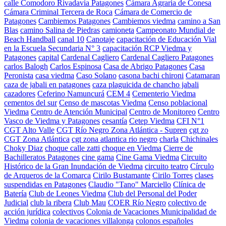
calle Comodoro Rivadavia Patagones
Cámara Agraria de Conesa
Cámara Criminal Tercera de Roca
Cámara de Comercio de
Patagones
Cambiemos Patagones
Cambiemos viedma
camino a San
Blas
camino Salina de Piedras
camioneta
Campeonato Mundial de
Beach Handball
canal 10
Canotaje
capacitación de Educación Vial
en la Escuela Secundaria N° 3
capacitación RCP Viedma y
Patagones
capital
Cardenal Cagliero
Cardenal Cagliero Patagones
carlos Balogh
Carlos Espinosa
Casa de Abrigo Patagones
Casa
Peronista
casa viedma
Caso Solano
casona bachi chironi
Catamaran
caza de jabali en patagones
caza plaguicida de chancho jabali
cazadores
Ceferino Namuncurá
CEM 4
Cementerio Viedma
cementos del sur
Censo de mascotas Viedma
Censo poblacional
Viedma
Centro de Atención Municipal
Centro de Monitoreo
Centro
Vasco de Viedma y Patagones
cesantía
Cetep Viedma
CFI N°1
CGT Alto Valle
CGT Río Negro Zona Atlántica - Supren
cgt zo
CGT Zona Atlántica
cgt zona atlantica rio negro
charla
Chichinales
Choky Diaz
choque calle zatti
choque en Viedma
Cierre de
Bachilleratos Patagones
cine gama
Cine Gama Viedma
Circuito
Histórico de la Gran Inundación de Viedma
circuito teatro
Círculo
de Arqueros de la Comarca
Cirilo Bustamante
Cirilo Torres
clases
suspendidas en Patagones
Claudio "Tano" Marciello
Clínica de
Batería
Club de Leones Viedma
Club del Personal del Poder
Judicial
club la ribera
Club Mau
COER Río Negro
colectivo de
acción jurídica
colectivos
Colonia de Vacaciones Municipalidad de
Viedma
colonia de vacaciones villalonga
colonos españoles