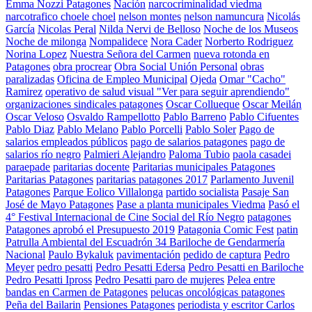
Emma Nozzi Patagones
Nación
narcocriminalidad viedma
narcotrafico choele choel
nelson montes
nelson namuncura
Nicolás
García
Nicolas Peral
Nilda Nervi de Belloso
Noche de los Museos
Noche de milonga
Nompalidece
Nora Cader
Norberto Rodriguez
Norina Lopez
Nuestra Señora del Carmen
nueva rotonda en
Patagones
obra procrear
Obra Social Unión Personal
obras
paralizadas
Oficina de Empleo Municipal
Ojeda
Omar "Cacho"
Ramirez
operativo de salud visual "Ver para seguir aprendiendo"
organizaciones sindicales patagones
Oscar Collueque
Oscar Meilán
Oscar Veloso
Osvaldo Rampellotto
Pablo Barreno
Pablo Cifuentes
Pablo Diaz
Pablo Melano
Pablo Porcelli
Pablo Soler
Pago de
salarios empleados públicos
pago de salarios patagones
pago de
salarios río negro
Palmieri Alejandro
Paloma Tubio
paola casadei
paraepade
paritarias docente
Paritarias municipales Patagones
Paritarias Patagones
paritarias patagones 2017
Parlamento Juvenil
Patagones
Parque Eolico Villalonga
partido socialista
Pasaje San
José de Mayo Patagones
Pase a planta municipales Viedma
Pasó el
4° Festival Internacional de Cine Social del Río Negro
patagones
Patagones aprobó el Presupuesto 2019
Patagonia Comic Fest
patin
Patrulla Ambiental del Escuadrón 34 Bariloche de Gendarmería
Nacional
Paulo Bykaluk
pavimentación
pedido de captura
Pedro
Meyer
pedro pesatti
Pedro Pesatti Edersa
Pedro Pesatti en Bariloche
Pedro Pesatti Ipross
Pedro Pesatti paro de mujeres
Pelea entre
bandas en Carmen de Patagones
pelucas oncológicas patagones
Peña del Bailarin
Pensiones Patagones
periodista y escritor Carlos