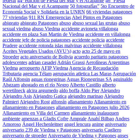
federal
44º edición de Fiesta del Mar y el Acapamte
46° Fiesta
Nacional del Mar y el Acampante
50 fotografías”
5to Encuentro de
Economía Social y Solidaria en la UNRN
66 viviendas patagones
77 viviendas
911 RN Emergencias
Abel Pintos en Patagones
abigeato
abigeato Patagones
abuso
abuso sexual las grutas
abuso
sexual viedma
abuso Viedma
accidente avioneta villalonga
accidente en plaza San Martin de Viedma
accidente en villalonga
accidente jefe de policia patagones
accidente policia
accidente
Pradere
accidente rotonda islas malvinas
accidente villalonga
Aceites Vegetales Usados (AVU’s)
acto
acto 25 de mayo en
Stroeder
acto aniversario de Bolivia
acuerdo paritario patagones
adolescentes
adrian casadei
Adrián Grassi
Aerolíneas Argentinas
Viedma
aeropuerto
AFIP Viedma
Agencia de Recaudación
Tributaria
agencia Télam
agrupación atletica Las Maras
Agrupación
Raúl Alfonsin
aguas rionegrinas
Aguas Rionegrinas SA
aguinaldo
Ahgzarn
ahogado en el río Negro
Alberto Castillo
alberto
weretilneck
alcira argumedo
aldo boffa
Aldo Pier
Alejandro
Alejandro Asis
Alejandro Gatica
alejandro marinao
Alejandro
Palmieri
Alejandro Rost
alfonsín
allanamiento
Allanamiento en
allanamiento en Patagones
allanamiento en Patagones julio 2026
Allanamiento en Villa del Carmen
allanamiento inalauquen
ambiente
amenzas a Gladis Cofre
Amprale
Anahí Bilbao
Andres
Amoroso
Ángel Hechenleitner
angel lencura
anime
aniversario
aniversario 239 de Viedma y Patagones
aniversario Cagliero
aniversario de stroeder
Aniversario de Viedma y Patgones
anses