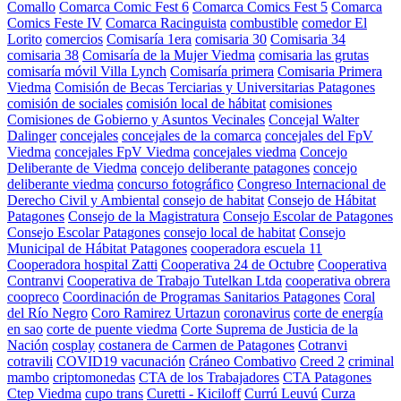
Comallo
Comarca Comic Fest 6
Comarca Comics Fest 5
Comarca
Comics Feste IV
Comarca Racinguista
combustible
comedor El
Lorito
comercios
Comisaría 1era
comisaria 30
Comisaria 34
comisaria 38
Comisaría de la Mujer Viedma
comisaria las grutas
comisaría móvil Villa Lynch
Comisaría primera
Comisaria Primera
Viedma
Comisión de Becas Terciarias y Universitarias Patagones
comisión de sociales
comisión local de hábitat
comisiones
Comisiones de Gobierno y Asuntos Vecinales
Concejal Walter
Dalinger
concejales
concejales de la comarca
concejales del FpV
Viedma
concejales FpV Viedma
concejales viedma
Concejo
Deliberante de Viedma
concejo deliberante patagones
concejo
deliberante viedma
concurso fotográfico
Congreso Internacional de
Derecho Civil y Ambiental
consejo de habitat
Consejo de Hábitat
Patagones
Consejo de la Magistratura
Consejo Escolar de Patagones
Consejo Escolar Patagones
consejo local de habitat
Consejo
Municipal de Hábitat Patagones
cooperadora escuela 11
Cooperadora hospital Zatti
Cooperativa 24 de Octubre
Cooperativa
Contranvi
Cooperativa de Trabajo Tutelkan Ltda
cooperativa obrera
coopreco
Coordinación de Programas Sanitarios Patagones
Coral
del Río Negro
Coro Ramirez Urtazun
coronavirus
corte de energía
en sao
corte de puente viedma
Corte Suprema de Justicia de la
Nación
cosplay
costanera de Carmen de Patagones
Cotranvi
cotravili
COVID19 vacunación
Cráneo Combativo
Creed 2
criminal
mambo
criptomonedas
CTA de los Trabajadores
CTA Patagones
Ctep Viedma
cupo trans
Curetti - Kiciloff
Currú Leuvú
Curza