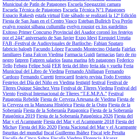
Municipal de Patín de Patagones
Escuela Spegazzini camara
Escuela Técnica de Patagones
Escuela Técnica N°1 Patagones
Espacio Rakesh
estafa virtual
Este sábado se realizará la 12º Edición
Fiesta de San Juan en el Centro Vasco
Esteban Bullrich
Eva Perón
evalyn rousiot silbana cullumilla
evelyn rousiot
ex los gardelitos
Exitoso Primer Concurso Provincial del Asador coronó los festejos
por el 244° aniversario de San Javier
Expo Idevi
Ezequiel Urrutia
FAB -Festival de Audiovisuales de Bariloche-
Fabian Spataro
fabricio balogh
Facundo López
Facundo Montecino Odarda
Fairfax
familiares
Fana Falcon Viedma
Farmacia Guidi
farmacias
faro de rio
negro
fatpren
Fatpren salarios
fauna marina
feb patagones
Federico
Tello
Fehgra
Felipe Solá
FER
feria del libro
feria ida y vuelta
Feria
Municipal del Libro de Viedma
Fernando Ahillapan
Fernando
Cardozo
Fernando Curetti
ferrocarril
festejo revista Todo Eventos
Festejos del Día del Niño en Viedma
festigirl
festival
Festival de
Títeres Quique Sánchez Vera
Festival de Títeres Viedma
Festival del
Viento
Festival Internacional de Títeres “T.E.M.P.A.”
Festival
Patagonia Rebelde
Fiesta de Cerveza Artesana de Viedma
Fiesta de
la Cerveza en la Manzana Histórica
Fiesta de la Ostra
Fiesta de la
Soberanía
Fiesta de la Soberanía Patagonica
Fiesta de la Soberanía
Patagónica 2019
Fiesta de la Soberanía Patagónica 2026
Fiesta del
Mar y el Acampante
Fiesta del Mar y el Acampante 2018
Fiesta del
Michay
Fiesta del Río 2020
Fiesta Nacional del Mar y el Acampante
figuritas del mundial
fiscal Guillermo Ibáñez
Fiscal jefe Peralta
Fiscalía de Cinco Saltos
Fiscalía Viedma
Florencia Alcaraz