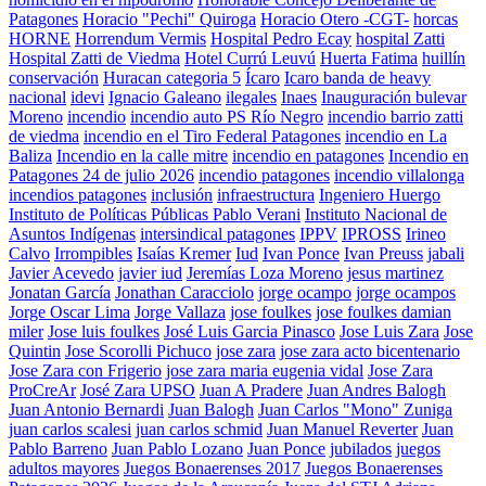
Patagones
Horacio "Pechi" Quiroga
Horacio Otero -CGT-
horcas
HORNE
Horrendum Vermis
Hospital Pedro Ecay
hospital Zatti
Hospital Zatti de Viedma
Hotel Currú Leuvú
Huerta Fatima
huillín
conservación
Huracan categoria 5
Ícaro
Icaro banda de heavy
nacional
idevi
Ignacio Galeano
ilegales
Inaes
Inauguración bulevar
Moreno
incendio
incendio auto PS Río Negro
incendio barrio zatti
de viedma
incendio en el Tiro Federal Patagones
incendio en La
Baliza
Incendio en la calle mitre
incendio en patagones
Incendio en
Patagones 24 de julio 2026
incendio patagones
incendio villalonga
incendios patagones
inclusión
infraestructura
Ingeniero Huergo
Instituto de Políticas Públicas Pablo Verani
Instituto Nacional de
Asuntos Indígenas
intersindical patagones
IPPV
IPROSS
Irineo
Calvo
Irrompibles
Isaías Kremer
Iud
Ivan Ponce
Ivan Preuss
jabali
Javier Acevedo
javier iud
Jeremías Loza Moreno
jesus martinez
Jonatan García
Jonathan Caracciolo
jorge ocampo
jorge ocampos
Jorge Oscar Lima
Jorge Vallaza
jose foulkes
jose foulkes damian
miler
Jose luis foulkes
José Luis Garcia Pinasco
Jose Luis Zara
Jose
Quintin
Jose Scorolli Pichuco
jose zara
jose zara acto bicentenario
Jose Zara con Frigerio
jose zara maria eugenia vidal
Jose Zara
ProCreAr
José Zara UPSO
Juan A Pradere
Juan Andres Balogh
Juan Antonio Bernardi
Juan Balogh
Juan Carlos "Mono" Zuniga
juan carlos scalesi
juan carlos schmid
Juan Manuel Reverter
Juan
Pablo Barreno
Juan Pablo Lozano
Juan Ponce
jubilados
juegos
adultos mayores
Juegos Bonaerenses 2017
Juegos Bonaerenses