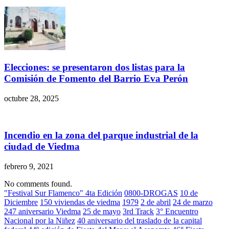
Elecciones: se presentaron dos listas para la
Comisión de Fomento del Barrio Eva Perón
octubre 28, 2025
Incendio en la zona del parque industrial de la
ciudad de Viedma
febrero 9, 2021
No comments found.
"Festival Sur Flamenco" 4ta Edición
0800-DROGAS
10 de
Diciembre
150 viviendas de viedma
1979
2 de abril
24 de marzo
247 aniversario Viedma
25 de mayo
3rd Track
3° Encuentro
Nacional por la Niñez
40 aniversario del traslado de la capital