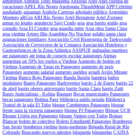
antidemon
Antonio Tono Magagna
Anxious
Apel
Apel colonia de
vacaciones
APEL Río Negro
Apologgia ThrashMetal
APP Ceferino
apuñalado
aquaman
Arabela Carreras
arbolado público
Argentino
Montero
aRGra
ARI Río Negro
Ariel Bernatene
Ariel Zvenger
armas no letales
arquitecto Savi Crudo
arsa
arsa barrio guido
arsa
comallo
Arsa El Condor
arsa guardia mitre
Arsa obra Santa Clara
arsa viedma
Arturo Illia
Asamblea No Nuclear
asfalto santa clara
asignaciones familiares
Asociación Civil Rionegrina de Taekwondo
Asociación de Cerveceros de la Comarca
Asociación Hoteleros y
Gastronómicos de la Zona Atlántica
ASSPUR
atahualpa martinez
ate patagones
ate toma de consejo escolar patagones
Atenas
aumentan un 50% los vuelos a Viedma
Aumento de boleto en
Viedma
Aumento de Tasas en Patagones
aumento de taxis
Patagones
aumento salarial
aumento sueldos
aviadi
Avión Mirage
Viedma
Banco Rojo Patagones
Banda Ilusión
bandera
baños
modulares
Bapro Patagones
Barloventos
barrio 2 de Enero
barrio 22
de abril
barrio obrero aniversario
barrio Santa Clara
barrio Zatti
Bases Justicialistas - Kolina
Basquet
Becas municipales Patagones
becas patagones
Bettina Paez
biblioteca pablo neruda
Biblioteca
Teatral de la sala El Tubo
bloque Cambiemos Patagones
bloque
frente para la victoria patagones
bloque PJ Patagones
Bloque UCR
Bloque Unión por Patagones
bloque Vamos con Todos
Boinas
Blancas
boleto de colectivo
Boleto Estudiantil Patagones
Bomberos
San Javier
bomberos viedma
bono-paritarias
Brigada Rural de Río
Colorado
Buscando nuevos talentos
búsqueda
búsquedas
CAINA