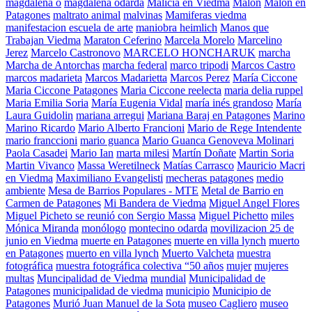
magdalena o
magdalena odarda
Malicia en Viedma
Malón
Malon en
Patagones
maltrato animal
malvinas
Mamiferas viedma
manifestacion escuela de arte
maniobra heimlich
Manos que
Trabajan Viedma
Maraton Ceferino
Marcela Morelo
Marcelino
Jerez
Marcelo Castronovo
MARCELO HONCHARUK
marcha
Marcha de Antorchas
marcha federal
marco tripodi
Marcos Castro
marcos madarieta
Marcos Madarietta
Marcos Perez
María Ciccone
Maria Ciccone Patagones
Maria Ciccone reelecta
maria delia ruppel
Maria Emilia Soria
María Eugenia Vidal
maría inés grandoso
María
Laura Guidolin
mariana arregui
Mariana Baraj en Patagones
Marino
Marino Ricardo
Mario Alberto Francioni
Mario de Rege Intendente
mario franccioni
mario guanca
Mario Guanca Genoveva Molinari
Paola Casadei
Mario Ian
marta milesi
Martín Doñate
Martin Soria
Martin Vivanco
Massa Weretilneck
Matías Carrasco
Mauricio Macri
en Viedma
Maximiliano Evangelisti
mecheras patagones
medio
ambiente
Mesa de Barrios Populares - MTE
Metal de Barrio en
Carmen de Patagones
Mi Bandera de Viedma
Miguel Angel Flores
Miguel Picheto se reunió con Sergio Massa
Miguel Pichetto
miles
Mónica Miranda
monólogo
montecino odarda
movilizacion 25 de
junio en Viedma
muerte en Patagones
muerte en villa lynch
muerto
en Patagones
muerto en villa lynch
Muerto Valcheta
muestra
fotográfica
muestra fotográfica colectiva “50 años
mujer
mujeres
multas
Muncipalidad de Viedma
mundial
Municipalidad de
Patagones
municipalidad de viedma
municipio
Municipio de
Patagones
Murió Juan Manuel de la Sota
museo Cagliero
museo