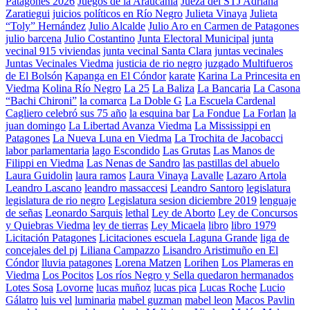
Patagones 2026
Juegos de la Araucanía
Jueza del STJ Adriana
Zaratiegui
juicios políticos en Río Negro
Julieta Vinaya
Julieta
“Toly” Hernández
Julio Alcalde
Julio Aro en Carmen de Patagones
julio barcena
Julio Costantino
Junta Electoral Municipal
junta
vecinal 915 viviendas
junta vecinal Santa Clara
juntas vecinales
Juntas Vecinales Viedma
justicia de rio negro
juzgado Multifueros
de El Bolsón
Kapanga en El Cóndor
karate
Karina La Princesita en
Viedma
Kolina Río Negro
La 25
La Baliza
La Bancaria
La Casona
“Bachi Chironi”
la comarca
La Doble G
La Escuela Cardenal
Cagliero celebró sus 75 año
la esquina bar
La Fondue
La Forlan
la
juan domingo
La Libertad Avanza Viedma
La Mississippi en
Patagones
La Nueva Luna en Viedma
La Trochita de Jacobacci
labor parlamentaria
lago Escondido
Las Grutas
Las Manos de
Filippi en Viedma
Las Nenas de Sandro
las pastillas del abuelo
Laura Guidolin
laura ramos
Laura Vinaya
Lavalle
Lazaro Artola
Leandro Lascano
leandro massaccesi
Leandro Santoro
legislatura
legislatura de rio negro
Legislatura sesion diciembre 2019
lenguaje
de señas
Leonardo Sarquis
lethal
Ley de Aborto
Ley de Concursos
y Quiebras Viedma
ley de tierras
Ley Micaela
libro
libro 1979
Licitación Patagones
Licitaciones escuela Laguna Grande
liga de
concejales del pj
Liliana Campazzo
Lisandro Aristimuño en El
Cóndor
lluvia patagones
Lorena Matzen
Lorihen
Los Plameras en
Viedma
Los Pocitos
Los ríos Negro y Sella quedaron hermanados
Lotes Sosa
Lovorne
lucas muñoz
lucas pica
Lucas Roche
Lucio
Gálatro
luis vel
luminaria
mabel guzman
mabel leon
Macos Pavlin