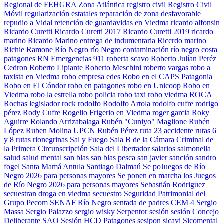
Regional de FEHGRA Zona Atlántica
registro civil
Registro Civil
Móvil
regularización estatales
reparación de zona desfavorable
repudio a Vidal
retención de guardavidas en Viedma
ricardo alfonsin
Ricardo Curetti
Ricardo Curetti 2017
Ricardo Curetti 2019
ricardo
marino
Ricardo Marino entrega de indumentaria
Riccrdo marino
Richie Ramone
Río Negro
río Negro contaminación
río negro costa
patagones
RN Emergencias 911
roberta scavo
Roberto Julían Peréz
Cedron
Roberto Lipiante
Roberto Meschini
roberto vargas
robo a
taxista en Viedma
robo empresa edes
Robo en el CAPS Patagonia
Robo en El Cóndor
robo en patagones
robo en Unicoop
Robo en
Viedma
robo la estrella
robo policia
robo taxi
robo viedma
ROCA
Rochas legislador
rock
rodolfo
Rodolfo Artola
rodolfo cufre
rodrigo
pérez
Rody Cufre
Rogelio Frigerio en Viedma
roger garcia
Roky
Aguirre
Rolando Arrizabalaga
Rubén "Cuniyo" Maglione
Rubén
López
Ruben Molina UPCN
Rubén Pérez
ruta 23 accidente
rutas 6
y 8
rutas rionegrinas
Sal y Fuego
Sala B de la Cámara Criminal de
la Primera Circunscripción
Sala del Libertador
salarios
salmonella
salud
salud mental
san blas
san blas pesca
san javier
sanción
sandro
fogel
Santa Mamá Antula
Santiago Dalmaú
Se poJuegos de Río
Negro 2026 para personas mayores
Se ponen en marcha los Juegos
de Río Negro 2026 para personas mayores
Sebastián Rodriguez
secuestran droga en viedma
secuestro
Seguridad Patrimonial del
Grupo Pecom
SENAF Río Negro
sentada de padres CEM 4
Sergio
Massa
Sergio Palazzo
sergio wisky
Serpentor
sesión
sesión Concejo
Deliberante SAO
Sesión HCD Patagones
sesipon
sicavi
Sicomental