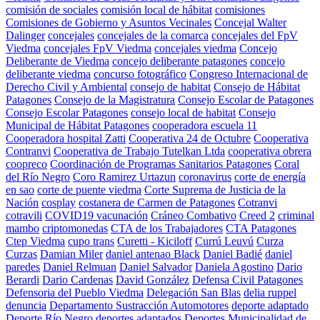
comisión de sociales
comisión local de hábitat
comisiones
Comisiones de Gobierno y Asuntos Vecinales
Concejal Walter
Dalinger
concejales
concejales de la comarca
concejales del FpV
Viedma
concejales FpV Viedma
concejales viedma
Concejo
Deliberante de Viedma
concejo deliberante patagones
concejo
deliberante viedma
concurso fotográfico
Congreso Internacional de
Derecho Civil y Ambiental
consejo de habitat
Consejo de Hábitat
Patagones
Consejo de la Magistratura
Consejo Escolar de Patagones
Consejo Escolar Patagones
consejo local de habitat
Consejo
Municipal de Hábitat Patagones
cooperadora escuela 11
Cooperadora hospital Zatti
Cooperativa 24 de Octubre
Cooperativa
Contranvi
Cooperativa de Trabajo Tutelkan Ltda
cooperativa obrera
coopreco
Coordinación de Programas Sanitarios Patagones
Coral
del Río Negro
Coro Ramirez Urtazun
coronavirus
corte de energía
en sao
corte de puente viedma
Corte Suprema de Justicia de la
Nación
cosplay
costanera de Carmen de Patagones
Cotranvi
cotravili
COVID19 vacunación
Cráneo Combativo
Creed 2
criminal
mambo
criptomonedas
CTA de los Trabajadores
CTA Patagones
Ctep Viedma
cupo trans
Curetti - Kiciloff
Currú Leuvú
Curza
Curzas
Damian Miler
daniel antenao Black
Daniel Badié
daniel
paredes
Daniel Relmuan
Daniel Salvador
Daniela Agostino
Dario
Berardi
Dario Cardenas
David González
Defensa Civil Patagones
Defensoria del Pueblo Viedma
Delegación San Blas
delia ruppel
denuncia
Departamento Sustracción Automotores
deporte adaptado
Deporte Río Negro
deportes adaptados
Deportes Municipalidad de