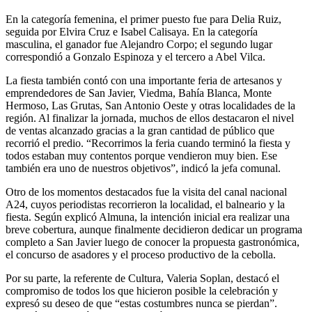
En la categoría femenina, el primer puesto fue para Delia Ruiz,
seguida por Elvira Cruz e Isabel Calisaya. En la categoría
masculina, el ganador fue Alejandro Corpo; el segundo lugar
correspondió a Gonzalo Espinoza y el tercero a Abel Vilca.
La fiesta también contó con una importante feria de artesanos y
emprendedores de San Javier, Viedma, Bahía Blanca, Monte
Hermoso, Las Grutas, San Antonio Oeste y otras localidades de la
región. Al finalizar la jornada, muchos de ellos destacaron el nivel
de ventas alcanzado gracias a la gran cantidad de público que
recorrió el predio. “Recorrimos la feria cuando terminó la fiesta y
todos estaban muy contentos porque vendieron muy bien. Ese
también era uno de nuestros objetivos”, indicó la jefa comunal.
Otro de los momentos destacados fue la visita del canal nacional
A24, cuyos periodistas recorrieron la localidad, el balneario y la
fiesta. Según explicó Almuna, la intención inicial era realizar una
breve cobertura, aunque finalmente decidieron dedicar un programa
completo a San Javier luego de conocer la propuesta gastronómica,
el concurso de asadores y el proceso productivo de la cebolla.
Por su parte, la referente de Cultura, Valeria Soplan, destacó el
compromiso de todos los que hicieron posible la celebración y
expresó su deseo de que “estas costumbres nunca se pierdan”.