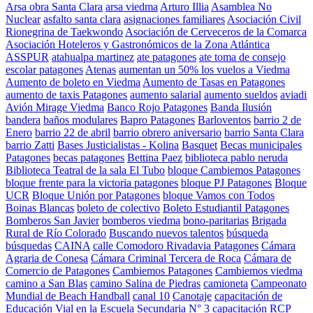
Arsa obra Santa Clara
arsa viedma
Arturo Illia
Asamblea No
Nuclear
asfalto santa clara
asignaciones familiares
Asociación Civil
Rionegrina de Taekwondo
Asociación de Cerveceros de la Comarca
Asociación Hoteleros y Gastronómicos de la Zona Atlántica
ASSPUR
atahualpa martinez
ate patagones
ate toma de consejo
escolar patagones
Atenas
aumentan un 50% los vuelos a Viedma
Aumento de boleto en Viedma
Aumento de Tasas en Patagones
aumento de taxis Patagones
aumento salarial
aumento sueldos
aviadi
Avión Mirage Viedma
Banco Rojo Patagones
Banda Ilusión
bandera
baños modulares
Bapro Patagones
Barloventos
barrio 2 de
Enero
barrio 22 de abril
barrio obrero aniversario
barrio Santa Clara
barrio Zatti
Bases Justicialistas - Kolina
Basquet
Becas municipales
Patagones
becas patagones
Bettina Paez
biblioteca pablo neruda
Biblioteca Teatral de la sala El Tubo
bloque Cambiemos Patagones
bloque frente para la victoria patagones
bloque PJ Patagones
Bloque
UCR
Bloque Unión por Patagones
bloque Vamos con Todos
Boinas Blancas
boleto de colectivo
Boleto Estudiantil Patagones
Bomberos San Javier
bomberos viedma
bono-paritarias
Brigada
Rural de Río Colorado
Buscando nuevos talentos
búsqueda
búsquedas
CAINA
calle Comodoro Rivadavia Patagones
Cámara
Agraria de Conesa
Cámara Criminal Tercera de Roca
Cámara de
Comercio de Patagones
Cambiemos Patagones
Cambiemos viedma
camino a San Blas
camino Salina de Piedras
camioneta
Campeonato
Mundial de Beach Handball
canal 10
Canotaje
capacitación de
Educación Vial en la Escuela Secundaria N° 3
capacitación RCP