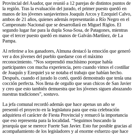
Provincial del Asador, que reunió a 12 parejas de distintos puntos de
la región. Tras la evaluación del jurado, el primer puesto quedó en
manos de los jóvenes sanjavierinos Joaquín Arcos y Ezequiel Calvo,
ambos de 21 años, quienes además representarán a Río Negro en el
Campeonato Nacional que se desarrollará en Miguel Riglos. El
segundo lugar fue para la dupla Sosa-Sosa, de Patagones, mientras
que el tercer puesto quedó en manos de Galván-Martínez, de La
Pampa.
Al referirse a los ganadores, Almuna destacó la emoción que generó
ver a dos jóvenes del pueblo quedarse con el máximo
reconocimiento. “Nos sorprendió muchísimo porque había
participantes con mucha experiencia, pero cuando vimos el costillar
de Joaquín y Ezequiel ya se notaba el trabajo que habían hecho.
Después, cuando el jurado lo cortó, quedó demostrado que tenía una
cocción perfecta. Nos llena de orgullo que sean chicos de San Javier
y creo que esto también demuestra que los jóvenes siguen abrazando
nuestras tradiciones”, sostuvo.
La jefa comunal recordó además que hace apenas un año se
presentó el proyecto en la legislatura para que esta celebración
adquiriera el carácter de Fiesta Provincial y remarcó la importancia
que eso representa para la localidad. “Seguimos buscando la
jerarquía que se merece Fuerte San Javier. Esto fue posible gracias al
acompañamiento de los legisladores y al enorme esfuerzo que hace