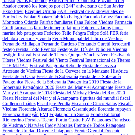
rousiot
ex los gardelitos
Exitoso Primer Concurso Provincial del
Asador coronó los festejos por el 244° aniversario de San Javier
Expo Idevi
Ezequiel Urrutia
FAB -Festival de Audiovisuales de
Bariloche-
Fabian Spataro
fabricio balogh
Facundo López
Facundo
Montecino Odarda
Fairfax
familiares
Fana Falcon Viedma
Farmacia
Guidi
farmacias
faro de rio negro
fatpren
Fatpren salarios
fauna
marina
feb patagones
Federico Tello
Fehgra
Felipe Solá
FER
feria
del libro
feria ida y vuelta
Feria Municipal del Libro de Viedma
Fernando Ahillapan
Fernando Cardozo
Fernando Curetti
ferrocarril
festejo revista Todo Eventos
Festejos del Día del Niño en Viedma
festigirl
festival
Festival de Títeres Quique Sánchez Vera
Festival de
Títeres Viedma
Festival del Viento
Festival Internacional de Títeres
“T.E.M.P.A.”
Festival Patagonia Rebelde
Fiesta de Cerveza
Artesana de Viedma
Fiesta de la Cerveza en la Manzana Histórica
Fiesta de la Ostra
Fiesta de la Soberanía
Fiesta de la Soberanía
Patagonica
Fiesta de la Soberanía Patagónica 2019
Fiesta de la
Soberanía Patagónica 2026
Fiesta del Mar y el Acampante
Fiesta del
Mar y el Acampante 2018
Fiesta del Michay
Fiesta del Río 2020
Fiesta Nacional del Mar y el Acampante
figuritas del mundial
fiscal
Guillermo Ibáñez
Fiscal jefe Peralta
Fiscalía de Cinco Saltos
Fiscalía
Viedma
Florencia Alcaraz
Florencia Casamiquela
florencia rupayan
Florencia Rupayán
FMI
Fogata por un Sueño
Fondo Editorial
Rionegrino
Forrajes Tecnol
Fortín Castre
FpV Patagones
Francisco
de Viedma y Narváez
Fredy Morales
Frente de Todos Patagones
Frente de Unidad Docente Patagones
Frente Gremial Docente