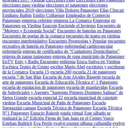
elecciones paso viedma
elecciones pj patagones
elecciones
provinciales 2019
elecciones Villa Dolores Patagones
Elías Chucair
Emiliano Balbin
Emilio Collueque
Empleados de Comercio
Patagones
empresa ceferino
empresa La Comarca
Emprotur
en
Patagones
en Viedma
Enacom
Enciende el Invierno
Encuentro de
"Mujeres y Economía Social"
Encuentro de baterías en Patagones
Encuentro de poetas de la comarca
encuentro de teatro en viedma
encuentro interlegislativo
Encuentro Progresista y Popular
encuentro
recreativo de batería en Patagones
enfermedad cardiovascular
enfermería
entrega de certificados de “Cuidadores Domiciliarios”
entrega de papas patagones
entrega de ropa municipio de Patagones
EnTV
Entv y Radio Encuentro
epilepsia
Eruca Sativa en Viedma
Escénica Teatro de Grupo
escritor Mario Abel
escritores y escritoras
de la Comarca
Escuela 15
escuela 200
escuela 21 de patagones
escuela 7 de San Blas
Escuela de Arte Alcides Biagetti
escuela de
arte de patagones
Escuela de Educación Técnica n° 1 Patagones
escuela de equitacion de patagones
escuela de guardavidas
Escuela
de Suboficiales y Agentes "Sargento Primero Domingo Salinas" de
Sierra Grande
escuela especial 22
escuela municipal de canotaje
viedma
Escuela Municipal de Patín de Patagones
Escuela
Spegazzini camara
Escuela Técnica de Patagones
Escuela Técnica
N°1 Patagones
Espacio Rakesh
estafa virtual
Este sábado se
realizará la 12º Edición Fiesta de San Juan en el Centro Vasco
Esteban Bullrich
Eva Perón
evalyn rousiot silbana cullumilla
evelyn