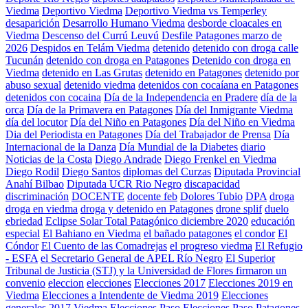
Viedma
Deportivo Viedma
Deportivo Viedma vs Temperley
desaparición
Desarrollo Humano Viedma
desborde cloacales en
Viedma
Descenso del Currú Leuvú
Desfile Patagones marzo de
2026
Despidos en Telám Viedma
detenido
detenido con droga calle
Tucunán
detenido con droga en Patagones
Detenido con droga en
Viedma
detenido en Las Grutas
detenido en Patagones
detenido por
abuso sexual
detenido viedma
detenidos con cocaíana en Patagones
detenidos con cocaina
Día de la Independencia en Pradere
día de la
orca
Día de la Primavera en Patagones
Día del Inmigrante Viedma
día del locutor
Día del Niño en Patagones
Día del Niño en Viedma
Dia del Periodista en Patagones
Día del Trabajador de Prensa
Día
Internacional de la Danza
Día Mundial de la Diabetes
diario
Noticias de la Costa
Diego Andrade
Diego Frenkel en Viedma
Diego Rodil
Diego Santos
diplomas del Curzas
Diputada Provincial
Anahí Bilbao
Diputada UCR Rio Negro
discapacidad
discriminación
DOCENTE
docente feb
Dolores Tubio
DPA
droga
droga en viedma
droga y detenido en Patagones
drone splif
duelo
ebriedad
Eclipse Solar Total Patagónico diciembre 2020
educación
especial
El Bahiano en Viedma
el bañado patagones
el condor
El
Cóndor
El Cuento de las Comadrejas
el progreso viedma
El Refugio
- ESFA
el Secretario General de APEL Río Negro
El Superior
Tribunal de Justicia (STJ) y la Universidad de Flores firmaron un
convenio
eleccion
elecciones
Elecciones 2017
Elecciones 2019 en
Viedma
Elecciones a Intendente de Viedma 2019
Elecciones
generales 2017 Viedma
Elecciones Paso
Elecciones Paso Patagones