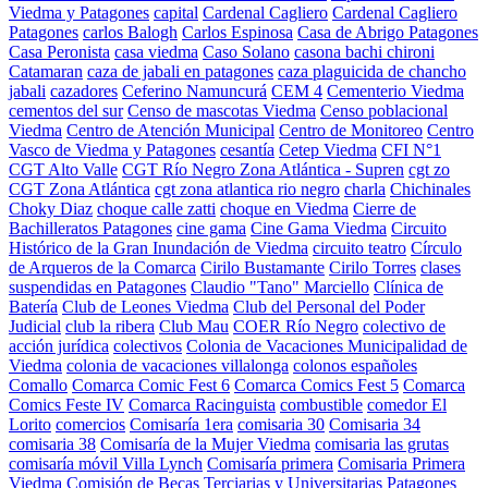
Viedma y Patagones
capital
Cardenal Cagliero
Cardenal Cagliero
Patagones
carlos Balogh
Carlos Espinosa
Casa de Abrigo Patagones
Casa Peronista
casa viedma
Caso Solano
casona bachi chironi
Catamaran
caza de jabali en patagones
caza plaguicida de chancho
jabali
cazadores
Ceferino Namuncurá
CEM 4
Cementerio Viedma
cementos del sur
Censo de mascotas Viedma
Censo poblacional
Viedma
Centro de Atención Municipal
Centro de Monitoreo
Centro
Vasco de Viedma y Patagones
cesantía
Cetep Viedma
CFI N°1
CGT Alto Valle
CGT Río Negro Zona Atlántica - Supren
cgt zo
CGT Zona Atlántica
cgt zona atlantica rio negro
charla
Chichinales
Choky Diaz
choque calle zatti
choque en Viedma
Cierre de
Bachilleratos Patagones
cine gama
Cine Gama Viedma
Circuito
Histórico de la Gran Inundación de Viedma
circuito teatro
Círculo
de Arqueros de la Comarca
Cirilo Bustamante
Cirilo Torres
clases
suspendidas en Patagones
Claudio "Tano" Marciello
Clínica de
Batería
Club de Leones Viedma
Club del Personal del Poder
Judicial
club la ribera
Club Mau
COER Río Negro
colectivo de
acción jurídica
colectivos
Colonia de Vacaciones Municipalidad de
Viedma
colonia de vacaciones villalonga
colonos españoles
Comallo
Comarca Comic Fest 6
Comarca Comics Fest 5
Comarca
Comics Feste IV
Comarca Racinguista
combustible
comedor El
Lorito
comercios
Comisaría 1era
comisaria 30
Comisaria 34
comisaria 38
Comisaría de la Mujer Viedma
comisaria las grutas
comisaría móvil Villa Lynch
Comisaría primera
Comisaria Primera
Viedma
Comisión de Becas Terciarias y Universitarias Patagones