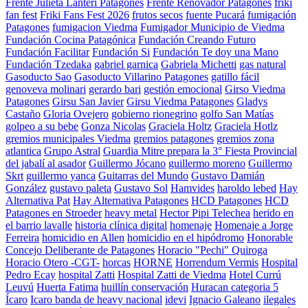
Frente Julieta Lanteri Patagones
Frente Renovador Patagones
friki
fan fest
Friki Fans Fest 2026
frutos secos
fuente Pucará
fumigación
Patagones
fumigacion Viedma
Fumigador Municipio de Viedma
Fundación Cocina Patagónica
Fundación Creando Futuro
Fundación Facilitar
Fundación Si
Fundación Te doy una Mano
Fundación Tzedaka
gabriel garnica
Gabriela Michetti
gas natural
Gasoducto Sao
Gasoducto Villarino Patagones
gatillo fácil
genoveva molinari
gerardo bari
gestión emocional
Girso Viedma
Patagones
Girsu San Javier
Girsu Viedma Patagones
Gladys
Castaño
Gloria Ovejero
gobierno rionegrino
golfo San Matías
golpeo a su bebe
Gonza Nicolas
Graciela Holtz
Graciela Hotlz
gremios municipales Viedma
gremios patagones
gremios zona
atlantica
Grupo Astral
Guardia Mitre prepara la 3° Fiesta Provincial
del jabalí al asador
Guillermo Jócano
guillermo moreno
Guillermo
Skrt
guillermo yanca
Guitarras del Mundo
Gustavo Damián
González
gustavo paleta
Gustavo Sol
Hamvides
haroldo lebed
Hay
Alternativa Pat
Hay Alternativa Patagones
HCD Patagones
HCD
Patagones en Stroeder
heavy metal
Hector Pipi Telechea
herido en
el barrio lavalle
historia clínica digital
homenaje
Homenaje a Jorge
Ferreira
homicidio en Allen
homicidio en el hipódromo
Honorable
Concejo Deliberante de Patagones
Horacio "Pechi" Quiroga
Horacio Otero -CGT-
horcas
HORNE
Horrendum Vermis
Hospital
Pedro Ecay
hospital Zatti
Hospital Zatti de Viedma
Hotel Currú
Leuvú
Huerta Fatima
huillín conservación
Huracan categoria 5
Ícaro
Icaro banda de heavy nacional
idevi
Ignacio Galeano
ilegales