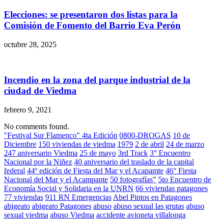
Elecciones: se presentaron dos listas para la
Comisión de Fomento del Barrio Eva Perón
octubre 28, 2025
Incendio en la zona del parque industrial de la
ciudad de Viedma
febrero 9, 2021
No comments found.
"Festival Sur Flamenco" 4ta Edición
0800-DROGAS
10 de
Diciembre
150 viviendas de viedma
1979
2 de abril
24 de marzo
247 aniversario Viedma
25 de mayo
3rd Track
3° Encuentro
Nacional por la Niñez
40 aniversario del traslado de la capital
federal
44º edición de Fiesta del Mar y el Acapamte
46° Fiesta
Nacional del Mar y el Acampante
50 fotografías”
5to Encuentro de
Economía Social y Solidaria en la UNRN
66 viviendas patagones
77 viviendas
911 RN Emergencias
Abel Pintos en Patagones
abigeato
abigeato Patagones
abuso
abuso sexual las grutas
abuso
sexual viedma
abuso Viedma
accidente avioneta villalonga