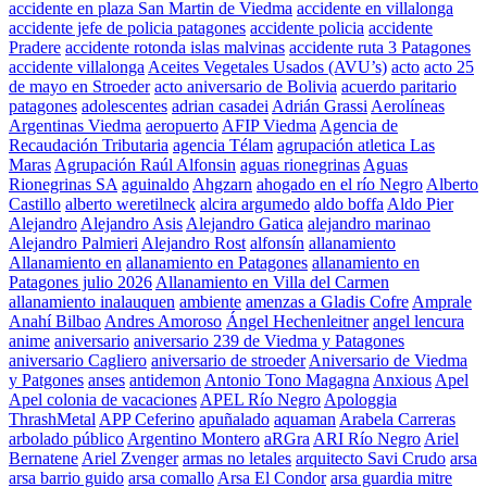
accidente en plaza San Martin de Viedma
accidente en villalonga
accidente jefe de policia patagones
accidente policia
accidente
Pradere
accidente rotonda islas malvinas
accidente ruta 3 Patagones
accidente villalonga
Aceites Vegetales Usados (AVU’s)
acto
acto 25
de mayo en Stroeder
acto aniversario de Bolivia
acuerdo paritario
patagones
adolescentes
adrian casadei
Adrián Grassi
Aerolíneas
Argentinas Viedma
aeropuerto
AFIP Viedma
Agencia de
Recaudación Tributaria
agencia Télam
agrupación atletica Las
Maras
Agrupación Raúl Alfonsin
aguas rionegrinas
Aguas
Rionegrinas SA
aguinaldo
Ahgzarn
ahogado en el río Negro
Alberto
Castillo
alberto weretilneck
alcira argumedo
aldo boffa
Aldo Pier
Alejandro
Alejandro Asis
Alejandro Gatica
alejandro marinao
Alejandro Palmieri
Alejandro Rost
alfonsín
allanamiento
Allanamiento en
allanamiento en Patagones
allanamiento en
Patagones julio 2026
Allanamiento en Villa del Carmen
allanamiento inalauquen
ambiente
amenzas a Gladis Cofre
Amprale
Anahí Bilbao
Andres Amoroso
Ángel Hechenleitner
angel lencura
anime
aniversario
aniversario 239 de Viedma y Patagones
aniversario Cagliero
aniversario de stroeder
Aniversario de Viedma
y Patgones
anses
antidemon
Antonio Tono Magagna
Anxious
Apel
Apel colonia de vacaciones
APEL Río Negro
Apologgia
ThrashMetal
APP Ceferino
apuñalado
aquaman
Arabela Carreras
arbolado público
Argentino Montero
aRGra
ARI Río Negro
Ariel
Bernatene
Ariel Zvenger
armas no letales
arquitecto Savi Crudo
arsa
arsa barrio guido
arsa comallo
Arsa El Condor
arsa guardia mitre