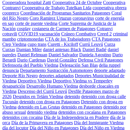
Cooperadora hospital Zatti
Cooperativa 24 de Octubre
Cooperativa
Contranvi
Cooperativa de Trabajo Tutelkan Ltda
cooperativa obrera
coopreco
Coordinación de Programas Sanitarios Patagones
Coral
del Río Negro
Coro Ramirez Urtazun
coronavirus
corte de energía
en sao
corte de puente viedma
Corte Suprema de Justicia de la
Nación
cosplay
costanera de Carmen de Patagones
Cotranvi
cotravili
COVID19 vacunación
Cráneo Combativo
Creed 2
criminal
mambo
criptomonedas
CTA de los Trabajadores
CTA Patagones
Ctep Viedma
cupo trans
Curetti - Kiciloff
Currú Leuvú
Curza
Curzas
Damian Miler
daniel antenao Black
Daniel Badié
daniel
paredes
Daniel Relmuan
Daniel Salvador
Daniela Agostino
Dario
Berardi
Dario Cardenas
David González
Defensa Civil Patagones
Defensoria del Pueblo Viedma
Delegación San Blas
delia ruppel
denuncia
Departamento Sustracción Automotores
deporte adaptado
Deporte Río Negro
deportes adaptados
Deportes Municipalidad de
Viedma
Deportivo Viedma
Deportivo Viedma vs Temperley
desaparición
Desarrollo Humano Viedma
desborde cloacales en
Viedma
Descenso del Currú Leuvú
Desfile Patagones marzo de
2026
Despidos en Telám Viedma
detenido
detenido con droga calle
Tucunán
detenido con droga en Patagones
Detenido con droga en
Viedma
detenido en Las Grutas
detenido en Patagones
detenido por
abuso sexual
detenido viedma
detenidos con cocaíana en Patagones
detenidos con cocaina
Día de la Independencia en Pradere
día de la
orca
Día de la Primavera en Patagones
Día del Inmigrante Viedma
día del locutor
Día del Niño en Patagones
Día del Niño en Viedma