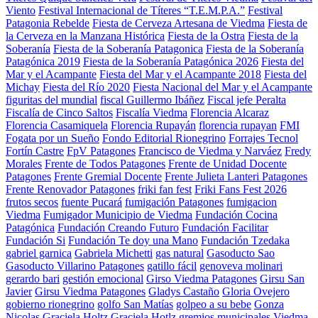
Viento
Festival Internacional de Títeres “T.E.M.P.A.”
Festival
Patagonia Rebelde
Fiesta de Cerveza Artesana de Viedma
Fiesta de
la Cerveza en la Manzana Histórica
Fiesta de la Ostra
Fiesta de la
Soberanía
Fiesta de la Soberanía Patagonica
Fiesta de la Soberanía
Patagónica 2019
Fiesta de la Soberanía Patagónica 2026
Fiesta del
Mar y el Acampante
Fiesta del Mar y el Acampante 2018
Fiesta del
Michay
Fiesta del Río 2020
Fiesta Nacional del Mar y el Acampante
figuritas del mundial
fiscal Guillermo Ibáñez
Fiscal jefe Peralta
Fiscalía de Cinco Saltos
Fiscalía Viedma
Florencia Alcaraz
Florencia Casamiquela
Florencia Rupayán
florencia rupayan
FMI
Fogata por un Sueño
Fondo Editorial Rionegrino
Forrajes Tecnol
Fortín Castre
FpV Patagones
Francisco de Viedma y Narváez
Fredy
Morales
Frente de Todos Patagones
Frente de Unidad Docente
Patagones
Frente Gremial Docente
Frente Julieta Lanteri Patagones
Frente Renovador Patagones
friki fan fest
Friki Fans Fest 2026
frutos secos
fuente Pucará
fumigación Patagones
fumigacion
Viedma
Fumigador Municipio de Viedma
Fundación Cocina
Patagónica
Fundación Creando Futuro
Fundación Facilitar
Fundación Si
Fundación Te doy una Mano
Fundación Tzedaka
gabriel garnica
Gabriela Michetti
gas natural
Gasoducto Sao
Gasoducto Villarino Patagones
gatillo fácil
genoveva molinari
gerardo bari
gestión emocional
Girso Viedma Patagones
Girsu San
Javier
Girsu Viedma Patagones
Gladys Castaño
Gloria Ovejero
gobierno rionegrino
golfo San Matías
golpeo a su bebe
Gonza
Nicolas
Graciela Holtz
Graciela Hotlz
gremios municipales Viedma