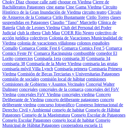
Choky Diaz
choque calle zatti
choque en Viedma
Cierre de
Bachilleratos Patagones
cine gama
Cine Gama Viedma
Circuito
Histórico de la Gran Inundación de Viedma
circuito teatro
Círculo
de Arqueros de la Comarca
Cirilo Bustamante
Cirilo Torres
clases
suspendidas en Patagones
Claudio "Tano" Marciello
Clínica de
Batería
Club de Leones Viedma
Club del Personal del Poder
Judicial
club la ribera
Club Mau
COER Río Negro
colectivo de
acción jurídica
colectivos
Colonia de Vacaciones Municipalidad de
Viedma
colonia de vacaciones villalonga
colonos españoles
Comallo
Comarca Comic Fest 6
Comarca Comics Fest 5
Comarca
Comics Feste IV
Comarca Racinguista
combustible
comedor El
Lorito
comercios
Comisaría 1era
comisaria 30
Comisaria 34
comisaria 38
Comisaría de la Mujer Viedma
comisaria las grutas
comisaría móvil Villa Lynch
Comisaría primera
Comisaria Primera
Viedma
Comisión de Becas Terciarias y Universitarias Patagones
comisión de sociales
comisión local de hábitat
comisiones
Comisiones de Gobierno y Asuntos Vecinales
Concejal Walter
Dalinger
concejales
concejales de la comarca
concejales del FpV
Viedma
concejales FpV Viedma
concejales viedma
Concejo
Deliberante de Viedma
concejo deliberante patagones
concejo
deliberante viedma
concurso fotográfico
Congreso Internacional de
Derecho Civil y Ambiental
consejo de habitat
Consejo de Hábitat
Patagones
Consejo de la Magistratura
Consejo Escolar de Patagones
Consejo Escolar Patagones
consejo local de habitat
Consejo
Municipal de Hábitat Patagones
cooperadora escuela 11