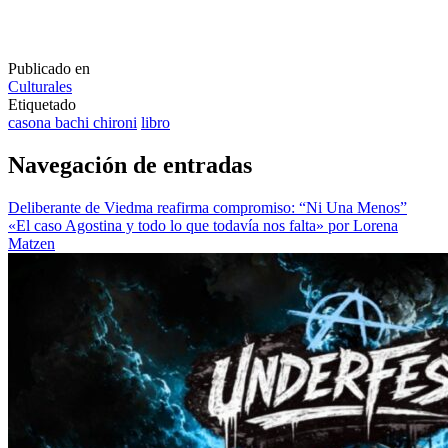
Publicado en
Culturales
Etiquetado
casona bachi chironi
libro
Navegación de entradas
Deliberante de Viedma reafirma compromiso: “Ni Una Menos”
«El caso Agostina y todo lo que todavía nos falta» por Lorena
Matzen