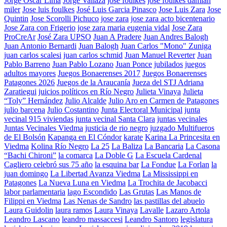
Jorge Oscar Lima
Jorge Vallaza
jose foulkes
jose foulkes damian
miler
Jose luis foulkes
José Luis Garcia Pinasco
Jose Luis Zara
Jose
Quintin
Jose Scorolli Pichuco
jose zara
jose zara acto bicentenario
Jose Zara con Frigerio
jose zara maria eugenia vidal
Jose Zara
ProCreAr
José Zara UPSO
Juan A Pradere
Juan Andres Balogh
Juan Antonio Bernardi
Juan Balogh
Juan Carlos "Mono" Zuniga
juan carlos scalesi
juan carlos schmid
Juan Manuel Reverter
Juan
Pablo Barreno
Juan Pablo Lozano
Juan Ponce
jubilados
juegos
adultos mayores
Juegos Bonaerenses 2017
Juegos Bonaerenses
Patagones 2026
Juegos de la Araucanía
Jueza del STJ Adriana
Zaratiegui
juicios políticos en Río Negro
Julieta Vinaya
Julieta
“Toly” Hernández
Julio Alcalde
Julio Aro en Carmen de Patagones
julio barcena
Julio Costantino
Junta Electoral Municipal
junta
vecinal 915 viviendas
junta vecinal Santa Clara
juntas vecinales
Juntas Vecinales Viedma
justicia de rio negro
juzgado Multifueros
de El Bolsón
Kapanga en El Cóndor
karate
Karina La Princesita en
Viedma
Kolina Río Negro
La 25
La Baliza
La Bancaria
La Casona
“Bachi Chironi”
la comarca
La Doble G
La Escuela Cardenal
Cagliero celebró sus 75 año
la esquina bar
La Fondue
La Forlan
la
juan domingo
La Libertad Avanza Viedma
La Mississippi en
Patagones
La Nueva Luna en Viedma
La Trochita de Jacobacci
labor parlamentaria
lago Escondido
Las Grutas
Las Manos de
Filippi en Viedma
Las Nenas de Sandro
las pastillas del abuelo
Laura Guidolin
laura ramos
Laura Vinaya
Lavalle
Lazaro Artola
Leandro Lascano
leandro massaccesi
Leandro Santoro
legislatura