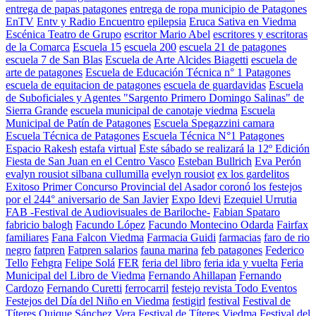
entrega de papas patagones
entrega de ropa municipio de Patagones
EnTV
Entv y Radio Encuentro
epilepsia
Eruca Sativa en Viedma
Escénica Teatro de Grupo
escritor Mario Abel
escritores y escritoras
de la Comarca
Escuela 15
escuela 200
escuela 21 de patagones
escuela 7 de San Blas
Escuela de Arte Alcides Biagetti
escuela de
arte de patagones
Escuela de Educación Técnica n° 1 Patagones
escuela de equitacion de patagones
escuela de guardavidas
Escuela
de Suboficiales y Agentes "Sargento Primero Domingo Salinas" de
Sierra Grande
escuela municipal de canotaje viedma
Escuela
Municipal de Patín de Patagones
Escuela Spegazzini camara
Escuela Técnica de Patagones
Escuela Técnica N°1 Patagones
Espacio Rakesh
estafa virtual
Este sábado se realizará la 12º Edición
Fiesta de San Juan en el Centro Vasco
Esteban Bullrich
Eva Perón
evalyn rousiot silbana cullumilla
evelyn rousiot
ex los gardelitos
Exitoso Primer Concurso Provincial del Asador coronó los festejos
por el 244° aniversario de San Javier
Expo Idevi
Ezequiel Urrutia
FAB -Festival de Audiovisuales de Bariloche-
Fabian Spataro
fabricio balogh
Facundo López
Facundo Montecino Odarda
Fairfax
familiares
Fana Falcon Viedma
Farmacia Guidi
farmacias
faro de rio
negro
fatpren
Fatpren salarios
fauna marina
feb patagones
Federico
Tello
Fehgra
Felipe Solá
FER
feria del libro
feria ida y vuelta
Feria
Municipal del Libro de Viedma
Fernando Ahillapan
Fernando
Cardozo
Fernando Curetti
ferrocarril
festejo revista Todo Eventos
Festejos del Día del Niño en Viedma
festigirl
festival
Festival de
Títeres Quique Sánchez Vera
Festival de Títeres Viedma
Festival del