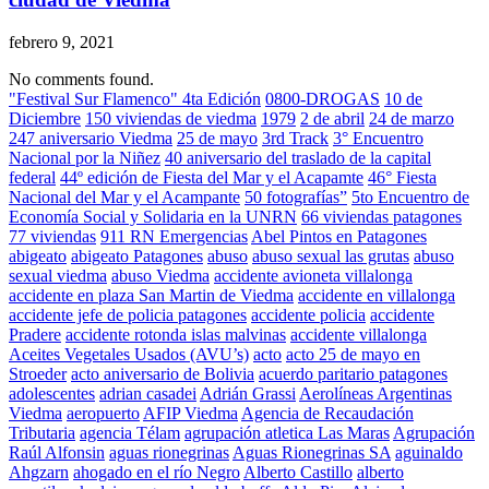
febrero 9, 2021
No comments found.
"Festival Sur Flamenco" 4ta Edición
0800-DROGAS
10 de
Diciembre
150 viviendas de viedma
1979
2 de abril
24 de marzo
247 aniversario Viedma
25 de mayo
3rd Track
3° Encuentro
Nacional por la Niñez
40 aniversario del traslado de la capital
federal
44º edición de Fiesta del Mar y el Acapamte
46° Fiesta
Nacional del Mar y el Acampante
50 fotografías”
5to Encuentro de
Economía Social y Solidaria en la UNRN
66 viviendas patagones
77 viviendas
911 RN Emergencias
Abel Pintos en Patagones
abigeato
abigeato Patagones
abuso
abuso sexual las grutas
abuso
sexual viedma
abuso Viedma
accidente avioneta villalonga
accidente en plaza San Martin de Viedma
accidente en villalonga
accidente jefe de policia patagones
accidente policia
accidente
Pradere
accidente rotonda islas malvinas
accidente villalonga
Aceites Vegetales Usados (AVU’s)
acto
acto 25 de mayo en
Stroeder
acto aniversario de Bolivia
acuerdo paritario patagones
adolescentes
adrian casadei
Adrián Grassi
Aerolíneas Argentinas
Viedma
aeropuerto
AFIP Viedma
Agencia de Recaudación
Tributaria
agencia Télam
agrupación atletica Las Maras
Agrupación
Raúl Alfonsin
aguas rionegrinas
Aguas Rionegrinas SA
aguinaldo
Ahgzarn
ahogado en el río Negro
Alberto Castillo
alberto