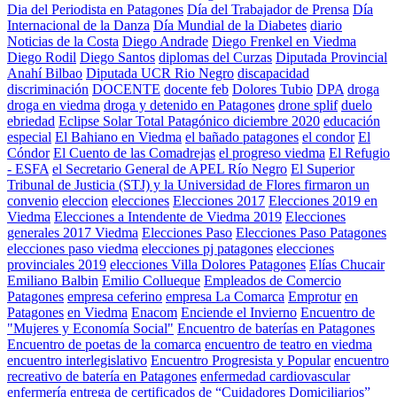
Dia del Periodista en Patagones
Día del Trabajador de Prensa
Día
Internacional de la Danza
Día Mundial de la Diabetes
diario
Noticias de la Costa
Diego Andrade
Diego Frenkel en Viedma
Diego Rodil
Diego Santos
diplomas del Curzas
Diputada Provincial
Anahí Bilbao
Diputada UCR Rio Negro
discapacidad
discriminación
DOCENTE
docente feb
Dolores Tubio
DPA
droga
droga en viedma
droga y detenido en Patagones
drone splif
duelo
ebriedad
Eclipse Solar Total Patagónico diciembre 2020
educación
especial
El Bahiano en Viedma
el bañado patagones
el condor
El
Cóndor
El Cuento de las Comadrejas
el progreso viedma
El Refugio
- ESFA
el Secretario General de APEL Río Negro
El Superior
Tribunal de Justicia (STJ) y la Universidad de Flores firmaron un
convenio
eleccion
elecciones
Elecciones 2017
Elecciones 2019 en
Viedma
Elecciones a Intendente de Viedma 2019
Elecciones
generales 2017 Viedma
Elecciones Paso
Elecciones Paso Patagones
elecciones paso viedma
elecciones pj patagones
elecciones
provinciales 2019
elecciones Villa Dolores Patagones
Elías Chucair
Emiliano Balbin
Emilio Collueque
Empleados de Comercio
Patagones
empresa ceferino
empresa La Comarca
Emprotur
en
Patagones
en Viedma
Enacom
Enciende el Invierno
Encuentro de
"Mujeres y Economía Social"
Encuentro de baterías en Patagones
Encuentro de poetas de la comarca
encuentro de teatro en viedma
encuentro interlegislativo
Encuentro Progresista y Popular
encuentro
recreativo de batería en Patagones
enfermedad cardiovascular
enfermería
entrega de certificados de “Cuidadores Domiciliarios”