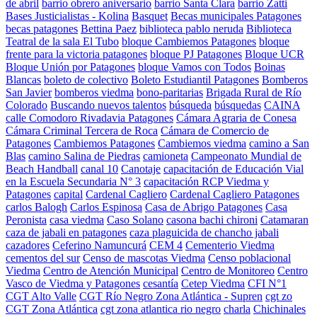
de abril
barrio obrero aniversario
barrio Santa Clara
barrio Zatti
Bases Justicialistas - Kolina
Basquet
Becas municipales Patagones
becas patagones
Bettina Paez
biblioteca pablo neruda
Biblioteca
Teatral de la sala El Tubo
bloque Cambiemos Patagones
bloque
frente para la victoria patagones
bloque PJ Patagones
Bloque UCR
Bloque Unión por Patagones
bloque Vamos con Todos
Boinas
Blancas
boleto de colectivo
Boleto Estudiantil Patagones
Bomberos
San Javier
bomberos viedma
bono-paritarias
Brigada Rural de Río
Colorado
Buscando nuevos talentos
búsqueda
búsquedas
CAINA
calle Comodoro Rivadavia Patagones
Cámara Agraria de Conesa
Cámara Criminal Tercera de Roca
Cámara de Comercio de
Patagones
Cambiemos Patagones
Cambiemos viedma
camino a San
Blas
camino Salina de Piedras
camioneta
Campeonato Mundial de
Beach Handball
canal 10
Canotaje
capacitación de Educación Vial
en la Escuela Secundaria N° 3
capacitación RCP Viedma y
Patagones
capital
Cardenal Cagliero
Cardenal Cagliero Patagones
carlos Balogh
Carlos Espinosa
Casa de Abrigo Patagones
Casa
Peronista
casa viedma
Caso Solano
casona bachi chironi
Catamaran
caza de jabali en patagones
caza plaguicida de chancho jabali
cazadores
Ceferino Namuncurá
CEM 4
Cementerio Viedma
cementos del sur
Censo de mascotas Viedma
Censo poblacional
Viedma
Centro de Atención Municipal
Centro de Monitoreo
Centro
Vasco de Viedma y Patagones
cesantía
Cetep Viedma
CFI N°1
CGT Alto Valle
CGT Río Negro Zona Atlántica - Supren
cgt zo
CGT Zona Atlántica
cgt zona atlantica rio negro
charla
Chichinales