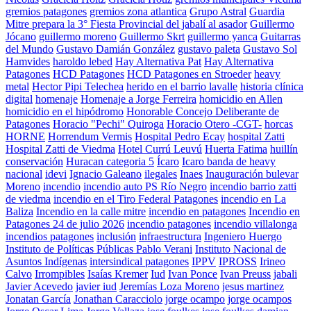
gremios patagones
gremios zona atlantica
Grupo Astral
Guardia
Mitre prepara la 3° Fiesta Provincial del jabalí al asador
Guillermo
Jócano
guillermo moreno
Guillermo Skrt
guillermo yanca
Guitarras
del Mundo
Gustavo Damián González
gustavo paleta
Gustavo Sol
Hamvides
haroldo lebed
Hay Alternativa Pat
Hay Alternativa
Patagones
HCD Patagones
HCD Patagones en Stroeder
heavy
metal
Hector Pipi Telechea
herido en el barrio lavalle
historia clínica
digital
homenaje
Homenaje a Jorge Ferreira
homicidio en Allen
homicidio en el hipódromo
Honorable Concejo Deliberante de
Patagones
Horacio "Pechi" Quiroga
Horacio Otero -CGT-
horcas
HORNE
Horrendum Vermis
Hospital Pedro Ecay
hospital Zatti
Hospital Zatti de Viedma
Hotel Currú Leuvú
Huerta Fatima
huillín
conservación
Huracan categoria 5
Ícaro
Icaro banda de heavy
nacional
idevi
Ignacio Galeano
ilegales
Inaes
Inauguración bulevar
Moreno
incendio
incendio auto PS Río Negro
incendio barrio zatti
de viedma
incendio en el Tiro Federal Patagones
incendio en La
Baliza
Incendio en la calle mitre
incendio en patagones
Incendio en
Patagones 24 de julio 2026
incendio patagones
incendio villalonga
incendios patagones
inclusión
infraestructura
Ingeniero Huergo
Instituto de Políticas Públicas Pablo Verani
Instituto Nacional de
Asuntos Indígenas
intersindical patagones
IPPV
IPROSS
Irineo
Calvo
Irrompibles
Isaías Kremer
Iud
Ivan Ponce
Ivan Preuss
jabali
Javier Acevedo
javier iud
Jeremías Loza Moreno
jesus martinez
Jonatan García
Jonathan Caracciolo
jorge ocampo
jorge ocampos