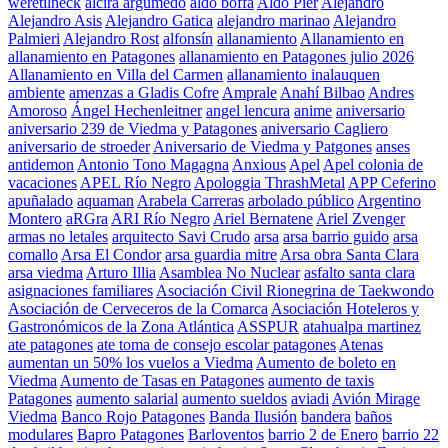
weretilneck
alcira argumedo
aldo boffa
Aldo Pier
Alejandro
Alejandro Asis
Alejandro Gatica
alejandro marinao
Alejandro
Palmieri
Alejandro Rost
alfonsín
allanamiento
Allanamiento en
allanamiento en Patagones
allanamiento en Patagones julio 2026
Allanamiento en Villa del Carmen
allanamiento inalauquen
ambiente
amenzas a Gladis Cofre
Amprale
Anahí Bilbao
Andres
Amoroso
Ángel Hechenleitner
angel lencura
anime
aniversario
aniversario 239 de Viedma y Patagones
aniversario Cagliero
aniversario de stroeder
Aniversario de Viedma y Patgones
anses
antidemon
Antonio Tono Magagna
Anxious
Apel
Apel colonia de
vacaciones
APEL Río Negro
Apologgia ThrashMetal
APP Ceferino
apuñalado
aquaman
Arabela Carreras
arbolado público
Argentino
Montero
aRGra
ARI Río Negro
Ariel Bernatene
Ariel Zvenger
armas no letales
arquitecto Savi Crudo
arsa
arsa barrio guido
arsa
comallo
Arsa El Condor
arsa guardia mitre
Arsa obra Santa Clara
arsa viedma
Arturo Illia
Asamblea No Nuclear
asfalto santa clara
asignaciones familiares
Asociación Civil Rionegrina de Taekwondo
Asociación de Cerveceros de la Comarca
Asociación Hoteleros y
Gastronómicos de la Zona Atlántica
ASSPUR
atahualpa martinez
ate patagones
ate toma de consejo escolar patagones
Atenas
aumentan un 50% los vuelos a Viedma
Aumento de boleto en
Viedma
Aumento de Tasas en Patagones
aumento de taxis
Patagones
aumento salarial
aumento sueldos
aviadi
Avión Mirage
Viedma
Banco Rojo Patagones
Banda Ilusión
bandera
baños
modulares
Bapro Patagones
Barloventos
barrio 2 de Enero
barrio 22