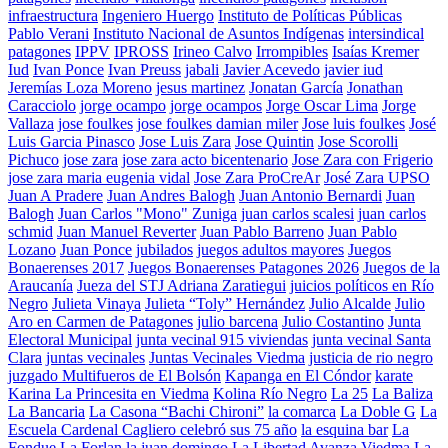
infraestructura
Ingeniero Huergo
Instituto de Políticas Públicas
Pablo Verani
Instituto Nacional de Asuntos Indígenas
intersindical
patagones
IPPV
IPROSS
Irineo Calvo
Irrompibles
Isaías Kremer
Iud
Ivan Ponce
Ivan Preuss
jabali
Javier Acevedo
javier iud
Jeremías Loza Moreno
jesus martinez
Jonatan García
Jonathan
Caracciolo
jorge ocampo
jorge ocampos
Jorge Oscar Lima
Jorge
Vallaza
jose foulkes
jose foulkes damian miler
Jose luis foulkes
José
Luis Garcia Pinasco
Jose Luis Zara
Jose Quintin
Jose Scorolli
Pichuco
jose zara
jose zara acto bicentenario
Jose Zara con Frigerio
jose zara maria eugenia vidal
Jose Zara ProCreAr
José Zara UPSO
Juan A Pradere
Juan Andres Balogh
Juan Antonio Bernardi
Juan
Balogh
Juan Carlos "Mono" Zuniga
juan carlos scalesi
juan carlos
schmid
Juan Manuel Reverter
Juan Pablo Barreno
Juan Pablo
Lozano
Juan Ponce
jubilados
juegos adultos mayores
Juegos
Bonaerenses 2017
Juegos Bonaerenses Patagones 2026
Juegos de la
Araucanía
Jueza del STJ Adriana Zaratiegui
juicios políticos en Río
Negro
Julieta Vinaya
Julieta “Toly” Hernández
Julio Alcalde
Julio
Aro en Carmen de Patagones
julio barcena
Julio Costantino
Junta
Electoral Municipal
junta vecinal 915 viviendas
junta vecinal Santa
Clara
juntas vecinales
Juntas Vecinales Viedma
justicia de rio negro
juzgado Multifueros de El Bolsón
Kapanga en El Cóndor
karate
Karina La Princesita en Viedma
Kolina Río Negro
La 25
La Baliza
La Bancaria
La Casona “Bachi Chironi”
la comarca
La Doble G
La
Escuela Cardenal Cagliero celebró sus 75 año
la esquina bar
La
Fondue
La Forlan
la juan domingo
La Libertad Avanza Viedma
La