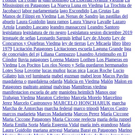
Mississippi en Patagones
La Nueva Luna en Viedma
La Trochita de
Jacobacci
labor parlamentaria
lago Escondido
Las Grutas
Las
Manos de Filippi en Viedma
Las Nenas de Sandro
las pastillas del
abuelo
Laura Guidolin
laura ramos
Laura Vinaya
Lavalle
Lazaro
Artola
Leandro Lascano
leandro massaccesi
Leandro Santoro
legislatura
legislatura de rio negro
Legislatura sesion diciembre 2019
lenguaje de señas
Leonardo Sarquis
lethal
Ley de Aborto
Ley de
Concursos y Quiebras Viedma
ley de tierras
Ley Micaela
libro
libro
1979
Licitación Patagones
Licitaciones escuela Laguna Grande
liga
de concejales del pj
Liliana Campazzo
Lisandro Aristimuño en El
Cóndor
lluvia patagones
Lorena Matzen
Lorihen
Los Plameras en
Viedma
Los Pocitos
Los ríos Negro y Sella quedaron hermanados
Lotes Sosa
Lovorne
lucas muñoz
lucas pica
Lucas Roche
Lucio
Gálatro
luis vel
luminaria
mabel guzman
mabel leon
Macos Pavlin
magdalena o
magdalena odarda
Malicia en Viedma
Malón
Malon en
Patagones
maltrato animal
malvinas
Mamiferas viedma
manifestacion escuela de arte
maniobra heimlich
Manos que
Trabajan Viedma
Maraton Ceferino
Marcela Morelo
Marcelino
Jerez
Marcelo Castronovo
MARCELO HONCHARUK
marcha
Marcha de Antorchas
marcha federal
marco tripodi
Marcos Castro
marcos madarieta
Marcos Madarietta
Marcos Perez
María Ciccone
Maria Ciccone Patagones
Maria Ciccone reelecta
maria delia ruppel
Maria Emilia Soria
María Eugenia Vidal
maría inés grandoso
María
Laura Guidolin
mariana arregui
Mariana Baraj en Patagones
Marino