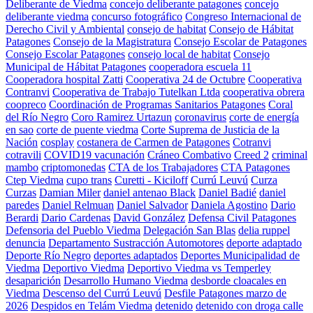
Deliberante de Viedma
concejo deliberante patagones
concejo
deliberante viedma
concurso fotográfico
Congreso Internacional de
Derecho Civil y Ambiental
consejo de habitat
Consejo de Hábitat
Patagones
Consejo de la Magistratura
Consejo Escolar de Patagones
Consejo Escolar Patagones
consejo local de habitat
Consejo
Municipal de Hábitat Patagones
cooperadora escuela 11
Cooperadora hospital Zatti
Cooperativa 24 de Octubre
Cooperativa
Contranvi
Cooperativa de Trabajo Tutelkan Ltda
cooperativa obrera
coopreco
Coordinación de Programas Sanitarios Patagones
Coral
del Río Negro
Coro Ramirez Urtazun
coronavirus
corte de energía
en sao
corte de puente viedma
Corte Suprema de Justicia de la
Nación
cosplay
costanera de Carmen de Patagones
Cotranvi
cotravili
COVID19 vacunación
Cráneo Combativo
Creed 2
criminal
mambo
criptomonedas
CTA de los Trabajadores
CTA Patagones
Ctep Viedma
cupo trans
Curetti - Kiciloff
Currú Leuvú
Curza
Curzas
Damian Miler
daniel antenao Black
Daniel Badié
daniel
paredes
Daniel Relmuan
Daniel Salvador
Daniela Agostino
Dario
Berardi
Dario Cardenas
David González
Defensa Civil Patagones
Defensoria del Pueblo Viedma
Delegación San Blas
delia ruppel
denuncia
Departamento Sustracción Automotores
deporte adaptado
Deporte Río Negro
deportes adaptados
Deportes Municipalidad de
Viedma
Deportivo Viedma
Deportivo Viedma vs Temperley
desaparición
Desarrollo Humano Viedma
desborde cloacales en
Viedma
Descenso del Currú Leuvú
Desfile Patagones marzo de
2026
Despidos en Telám Viedma
detenido
detenido con droga calle