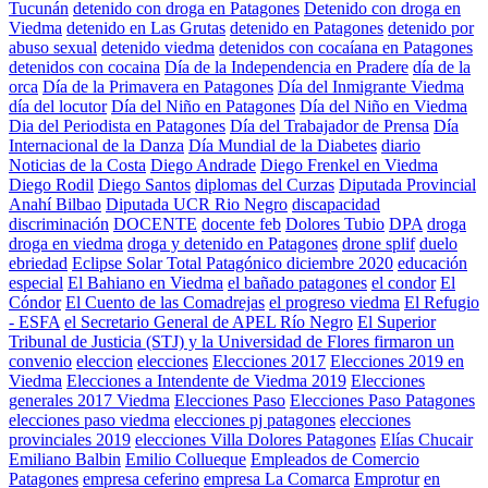
Tucunán
detenido con droga en Patagones
Detenido con droga en
Viedma
detenido en Las Grutas
detenido en Patagones
detenido por
abuso sexual
detenido viedma
detenidos con cocaíana en Patagones
detenidos con cocaina
Día de la Independencia en Pradere
día de la
orca
Día de la Primavera en Patagones
Día del Inmigrante Viedma
día del locutor
Día del Niño en Patagones
Día del Niño en Viedma
Dia del Periodista en Patagones
Día del Trabajador de Prensa
Día
Internacional de la Danza
Día Mundial de la Diabetes
diario
Noticias de la Costa
Diego Andrade
Diego Frenkel en Viedma
Diego Rodil
Diego Santos
diplomas del Curzas
Diputada Provincial
Anahí Bilbao
Diputada UCR Rio Negro
discapacidad
discriminación
DOCENTE
docente feb
Dolores Tubio
DPA
droga
droga en viedma
droga y detenido en Patagones
drone splif
duelo
ebriedad
Eclipse Solar Total Patagónico diciembre 2020
educación
especial
El Bahiano en Viedma
el bañado patagones
el condor
El
Cóndor
El Cuento de las Comadrejas
el progreso viedma
El Refugio
- ESFA
el Secretario General de APEL Río Negro
El Superior
Tribunal de Justicia (STJ) y la Universidad de Flores firmaron un
convenio
eleccion
elecciones
Elecciones 2017
Elecciones 2019 en
Viedma
Elecciones a Intendente de Viedma 2019
Elecciones
generales 2017 Viedma
Elecciones Paso
Elecciones Paso Patagones
elecciones paso viedma
elecciones pj patagones
elecciones
provinciales 2019
elecciones Villa Dolores Patagones
Elías Chucair
Emiliano Balbin
Emilio Collueque
Empleados de Comercio
Patagones
empresa ceferino
empresa La Comarca
Emprotur
en