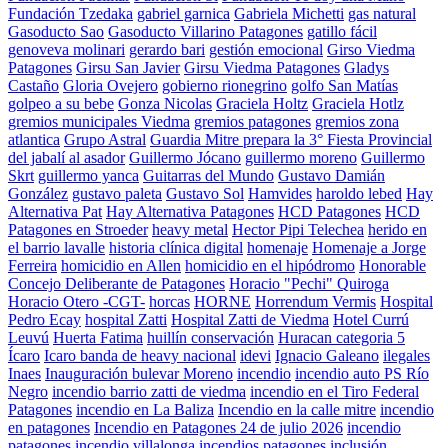
Fundación Tzedaka
gabriel garnica
Gabriela Michetti
gas natural
Gasoducto Sao
Gasoducto Villarino Patagones
gatillo fácil
genoveva molinari
gerardo bari
gestión emocional
Girso Viedma
Patagones
Girsu San Javier
Girsu Viedma Patagones
Gladys
Castaño
Gloria Ovejero
gobierno rionegrino
golfo San Matías
golpeo a su bebe
Gonza Nicolas
Graciela Holtz
Graciela Hotlz
gremios municipales Viedma
gremios patagones
gremios zona
atlantica
Grupo Astral
Guardia Mitre prepara la 3° Fiesta Provincial
del jabalí al asador
Guillermo Jócano
guillermo moreno
Guillermo
Skrt
guillermo yanca
Guitarras del Mundo
Gustavo Damián
González
gustavo paleta
Gustavo Sol
Hamvides
haroldo lebed
Hay
Alternativa Pat
Hay Alternativa Patagones
HCD Patagones
HCD
Patagones en Stroeder
heavy metal
Hector Pipi Telechea
herido en
el barrio lavalle
historia clínica digital
homenaje
Homenaje a Jorge
Ferreira
homicidio en Allen
homicidio en el hipódromo
Honorable
Concejo Deliberante de Patagones
Horacio "Pechi" Quiroga
Horacio Otero -CGT-
horcas
HORNE
Horrendum Vermis
Hospital
Pedro Ecay
hospital Zatti
Hospital Zatti de Viedma
Hotel Currú
Leuvú
Huerta Fatima
huillín conservación
Huracan categoria 5
Ícaro
Icaro banda de heavy nacional
idevi
Ignacio Galeano
ilegales
Inaes
Inauguración bulevar Moreno
incendio
incendio auto PS Río
Negro
incendio barrio zatti de viedma
incendio en el Tiro Federal
Patagones
incendio en La Baliza
Incendio en la calle mitre
incendio
en patagones
Incendio en Patagones 24 de julio 2026
incendio
patagones
incendio villalonga
incendios patagones
inclusión