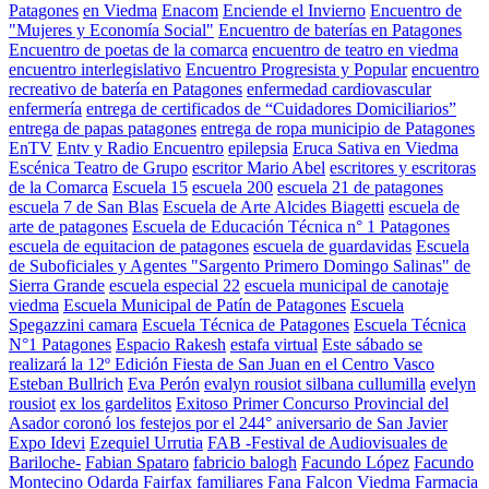
Patagones
en Viedma
Enacom
Enciende el Invierno
Encuentro de
"Mujeres y Economía Social"
Encuentro de baterías en Patagones
Encuentro de poetas de la comarca
encuentro de teatro en viedma
encuentro interlegislativo
Encuentro Progresista y Popular
encuentro
recreativo de batería en Patagones
enfermedad cardiovascular
enfermería
entrega de certificados de “Cuidadores Domiciliarios”
entrega de papas patagones
entrega de ropa municipio de Patagones
EnTV
Entv y Radio Encuentro
epilepsia
Eruca Sativa en Viedma
Escénica Teatro de Grupo
escritor Mario Abel
escritores y escritoras
de la Comarca
Escuela 15
escuela 200
escuela 21 de patagones
escuela 7 de San Blas
Escuela de Arte Alcides Biagetti
escuela de
arte de patagones
Escuela de Educación Técnica n° 1 Patagones
escuela de equitacion de patagones
escuela de guardavidas
Escuela
de Suboficiales y Agentes "Sargento Primero Domingo Salinas" de
Sierra Grande
escuela especial 22
escuela municipal de canotaje
viedma
Escuela Municipal de Patín de Patagones
Escuela
Spegazzini camara
Escuela Técnica de Patagones
Escuela Técnica
N°1 Patagones
Espacio Rakesh
estafa virtual
Este sábado se
realizará la 12º Edición Fiesta de San Juan en el Centro Vasco
Esteban Bullrich
Eva Perón
evalyn rousiot silbana cullumilla
evelyn
rousiot
ex los gardelitos
Exitoso Primer Concurso Provincial del
Asador coronó los festejos por el 244° aniversario de San Javier
Expo Idevi
Ezequiel Urrutia
FAB -Festival de Audiovisuales de
Bariloche-
Fabian Spataro
fabricio balogh
Facundo López
Facundo
Montecino Odarda
Fairfax
familiares
Fana Falcon Viedma
Farmacia