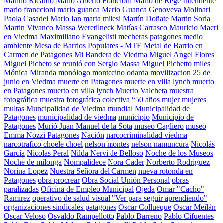
Marino Ricardo
Mario Alberto Francioni
Mario de Rege Intendente
mario franccioni
mario guanca
Mario Guanca Genoveva Molinari
Paola Casadei
Mario Ian
marta milesi
Martín Doñate
Martin Soria
Martin Vivanco
Massa Weretilneck
Matías Carrasco
Mauricio Macri
en Viedma
Maximiliano Evangelisti
mecheras patagones
medio
ambiente
Mesa de Barrios Populares - MTE
Metal de Barrio en
Carmen de Patagones
Mi Bandera de Viedma
Miguel Angel Flores
Miguel Picheto se reunió con Sergio Massa
Miguel Pichetto
miles
Mónica Miranda
monólogo
montecino odarda
movilizacion 25 de
junio en Viedma
muerte en Patagones
muerte en villa lynch
muerto
en Patagones
muerto en villa lynch
Muerto Valcheta
muestra
fotográfica
muestra fotográfica colectiva “50 años
mujer
mujeres
multas
Muncipalidad de Viedma
mundial
Municipalidad de
Patagones
municipalidad de viedma
municipio
Municipio de
Patagones
Murió Juan Manuel de la Sota
museo Cagliero
museo
Emma Nozzi Patagones
Nación
narcocriminalidad viedma
narcotrafico choele choel
nelson montes
nelson namuncura
Nicolás
García
Nicolas Peral
Nilda Nervi de Belloso
Noche de los Museos
Noche de milonga
Nompalidece
Nora Cader
Norberto Rodriguez
Norina Lopez
Nuestra Señora del Carmen
nueva rotonda en
Patagones
obra procrear
Obra Social Unión Personal
obras
paralizadas
Oficina de Empleo Municipal
Ojeda
Omar "Cacho"
Ramirez
operativo de salud visual "Ver para seguir aprendiendo"
organizaciones sindicales patagones
Oscar Collueque
Oscar Meilán
Oscar Veloso
Osvaldo Rampellotto
Pablo Barreno
Pablo Cifuentes