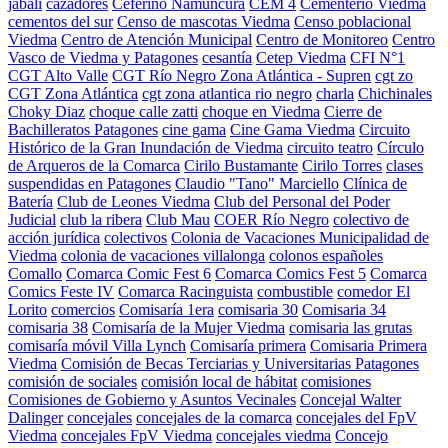
jabali
cazadores
Ceferino Namuncurá
CEM 4
Cementerio Viedma
cementos del sur
Censo de mascotas Viedma
Censo poblacional
Viedma
Centro de Atención Municipal
Centro de Monitoreo
Centro
Vasco de Viedma y Patagones
cesantía
Cetep Viedma
CFI N°1
CGT Alto Valle
CGT Río Negro Zona Atlántica - Supren
cgt zo
CGT Zona Atlántica
cgt zona atlantica rio negro
charla
Chichinales
Choky Diaz
choque calle zatti
choque en Viedma
Cierre de
Bachilleratos Patagones
cine gama
Cine Gama Viedma
Circuito
Histórico de la Gran Inundación de Viedma
circuito teatro
Círculo
de Arqueros de la Comarca
Cirilo Bustamante
Cirilo Torres
clases
suspendidas en Patagones
Claudio "Tano" Marciello
Clínica de
Batería
Club de Leones Viedma
Club del Personal del Poder
Judicial
club la ribera
Club Mau
COER Río Negro
colectivo de
acción jurídica
colectivos
Colonia de Vacaciones Municipalidad de
Viedma
colonia de vacaciones villalonga
colonos españoles
Comallo
Comarca Comic Fest 6
Comarca Comics Fest 5
Comarca
Comics Feste IV
Comarca Racinguista
combustible
comedor El
Lorito
comercios
Comisaría 1era
comisaria 30
Comisaria 34
comisaria 38
Comisaría de la Mujer Viedma
comisaria las grutas
comisaría móvil Villa Lynch
Comisaría primera
Comisaria Primera
Viedma
Comisión de Becas Terciarias y Universitarias Patagones
comisión de sociales
comisión local de hábitat
comisiones
Comisiones de Gobierno y Asuntos Vecinales
Concejal Walter
Dalinger
concejales
concejales de la comarca
concejales del FpV
Viedma
concejales FpV Viedma
concejales viedma
Concejo