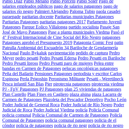
Pablo Diaz
Pablo Melano
Pablo Porcelli
Pablo Soler
Pago de
salarios empleados públicos
pago de salarios patagones
pago de
salarios río negro
Palmieri Alejandro
Paloma Tubio
paola casadei
paraepade
paritarias docente
Paritarias municipales Patagones
Paritarias Patagones
paritarias patagones 2017
Parlamento Juvenil
Patagones
Parque Eolico Villalonga
partido socialista
Pasaje San
José de Mayo Patagones
Pase a planta municipales Viedma
Pasó el
4° Festival Internacional de Cine Social del Río Negro
patagones
Patagones aprobó el Presupuesto 2019
Patagonia Comic Fest
patin
Patrulla Ambiental del Escuadrón 34 Bariloche de Gendarmería
Nacional
Paulo Bykaluk
pavimentación
pedido de captura
Pedro
Meyer
pedro pesatti
Pedro Pesatti Edersa
Pedro Pesatti en Bariloche
Pedro Pesatti Ipross
Pedro Pesatti paro de mujeres
Pelea entre
bandas en Carmen de Patagones
pelucas oncológicas patagones
Peña del Bailarin
Pensiones Patagones
periodista y escritor Carlos
Espinosa
Perla Prigoshin
Peronismo Militante
Pesatti - Weretilneck
Pesca infantil San Blas
Pier
pirotecnia patagones
pirotecnia viedma
PJ - FpV Patagones
PJ Patagones
plan 25 viviendas de patagones
Plan Castello
Plan Fines en Cagliero
plaza alsina
plaza Lacarra de
Carmen de Patagones
Plazoleta del Pescador Deportivo
Pocho León
Poder Judicial de General Roca
Poder Judicial de Río Negro
Poder
Judicial de Roca
Poder Judicial Viedma
policía
Policía Comunal
policia comunal
Policia Comunal de Carmen de Patagones
Policía
Comunal de Patagones
policia comunal patagones
policia de el
cóndor
policia de patagones
policia de rio negr
policia de rio negro