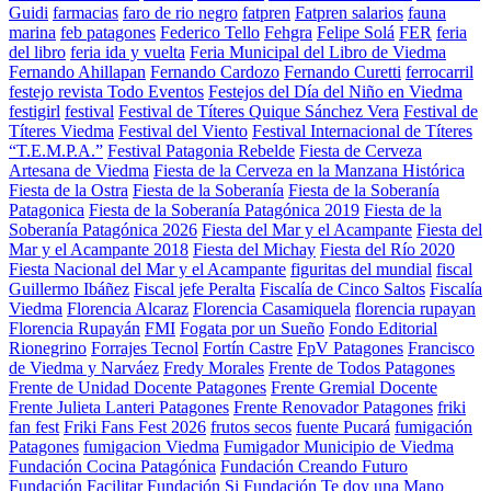
Guidi
farmacias
faro de rio negro
fatpren
Fatpren salarios
fauna
marina
feb patagones
Federico Tello
Fehgra
Felipe Solá
FER
feria
del libro
feria ida y vuelta
Feria Municipal del Libro de Viedma
Fernando Ahillapan
Fernando Cardozo
Fernando Curetti
ferrocarril
festejo revista Todo Eventos
Festejos del Día del Niño en Viedma
festigirl
festival
Festival de Títeres Quique Sánchez Vera
Festival de
Títeres Viedma
Festival del Viento
Festival Internacional de Títeres
“T.E.M.P.A.”
Festival Patagonia Rebelde
Fiesta de Cerveza
Artesana de Viedma
Fiesta de la Cerveza en la Manzana Histórica
Fiesta de la Ostra
Fiesta de la Soberanía
Fiesta de la Soberanía
Patagonica
Fiesta de la Soberanía Patagónica 2019
Fiesta de la
Soberanía Patagónica 2026
Fiesta del Mar y el Acampante
Fiesta del
Mar y el Acampante 2018
Fiesta del Michay
Fiesta del Río 2020
Fiesta Nacional del Mar y el Acampante
figuritas del mundial
fiscal
Guillermo Ibáñez
Fiscal jefe Peralta
Fiscalía de Cinco Saltos
Fiscalía
Viedma
Florencia Alcaraz
Florencia Casamiquela
florencia rupayan
Florencia Rupayán
FMI
Fogata por un Sueño
Fondo Editorial
Rionegrino
Forrajes Tecnol
Fortín Castre
FpV Patagones
Francisco
de Viedma y Narváez
Fredy Morales
Frente de Todos Patagones
Frente de Unidad Docente Patagones
Frente Gremial Docente
Frente Julieta Lanteri Patagones
Frente Renovador Patagones
friki
fan fest
Friki Fans Fest 2026
frutos secos
fuente Pucará
fumigación
Patagones
fumigacion Viedma
Fumigador Municipio de Viedma
Fundación Cocina Patagónica
Fundación Creando Futuro
Fundación Facilitar
Fundación Si
Fundación Te doy una Mano