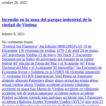
octubre 28, 2025
Incendio en la zona del parque industrial de la
ciudad de Viedma
febrero 9, 2021
No comments found.
"Festival Sur Flamenco" 4ta Edición
0800-DROGAS
10 de
Diciembre
150 viviendas de viedma
1979
2 de abril
24 de marzo
247 aniversario Viedma
25 de mayo
3rd Track
3° Encuentro
Nacional por la Niñez
40 aniversario del traslado de la capital
federal
44º edición de Fiesta del Mar y el Acapamte
46° Fiesta
Nacional del Mar y el Acampante
50 fotografías”
5to Encuentro de
Economía Social y Solidaria en la UNRN
66 viviendas patagones
77 viviendas
911 RN Emergencias
Abel Pintos en Patagones
abigeato
abigeato Patagones
abuso
abuso sexual las grutas
abuso
sexual viedma
abuso Viedma
accidente avioneta villalonga
accidente en plaza San Martin de Viedma
accidente en villalonga
accidente jefe de policia patagones
accidente policia
accidente
Pradere
accidente rotonda islas malvinas
accidente ruta 3 Patagones
accidente villalonga
Aceites Vegetales Usados (AVU’s)
acto
acto 25
de mayo en Stroeder
acto aniversario de Bolivia
acuerdo paritario