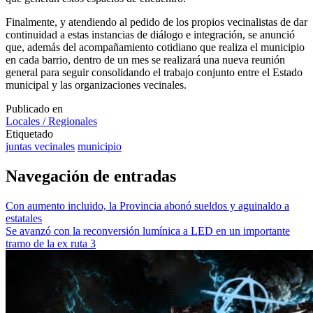
Finalmente, y atendiendo al pedido de los propios vecinalistas de dar
continuidad a estas instancias de diálogo e integración, se anunció
que, además del acompañamiento cotidiano que realiza el municipio
en cada barrio, dentro de un mes se realizará una nueva reunión
general para seguir consolidando el trabajo conjunto entre el Estado
municipal y las organizaciones vecinales.
Publicado en
Locales / Regionales
Etiquetado
juntas vecinales
municipio
Navegación de entradas
Con aumento incluido, la Provincia abonó sueldos y aguinaldo a
estatales
Se avanzó con la reconversión lumínica a LED en un importante
tramo de la ex ruta 3