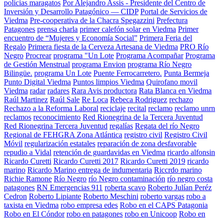
policias maragatos
Por Alejandro Assis - Presidente del Centro de
Inversión y Desarrollo Patagónico — CIDP
Portal de Servicios de
Viedma
Pre-cooperativa de la Chacra Spegazzini
Prefectura
Patagones
prensa charla
primer calefón solar en Viedma
Primer
encuentro de “Mujeres y Economía Social”
Primera Feria del
Regalo
Primera fiesta de la Cerveza Artesana de Viedma
PRO Río
Negro
Procrear
programa "Un Lote
Programa Acompañar
Programa
de Gestión Menstrual
programa Envion
programa Río Negro
Bilingüe.
programa Un Lote
Puente Ferrocarretero.
Punta Bermeja
Punto Digital Viedma
Puntos limpios Viedma
Quirofano movil
Viedma
radar
radares
Rara Avis productora
Rata Blanca en Viedma
Raúl Martinez
Raúl Sale
Re Loca
Rebeca Rodriguez
rechazo
Rechazo a la Reforma Laboral
reciclaje
recital
reclamo
reclamo unrn
reclamos
reconocimiento
Red Rionegrina de la Tercera Juventud
Red Rionegrina Tercera Juventud
regalías
Regata del río Negro
Regional de FEHGRA Zona Atlántica
registro civil
Registro Civil
Móvil
regularización estatales
reparación de zona desfavorable
repudio a Vidal
retención de guardavidas en Viedma
ricardo alfonsin
Ricardo Curetti
Ricardo Curetti 2017
Ricardo Curetti 2019
ricardo
marino
Ricardo Marino entrega de indumentaria
Riccrdo marino
Richie Ramone
Río Negro
río Negro contaminación
río negro costa
patagones
RN Emergencias 911
roberta scavo
Roberto Julían Peréz
Cedron
Roberto Lipiante
Roberto Meschini
roberto vargas
robo a
taxista en Viedma
robo empresa edes
Robo en el CAPS Patagonia
Robo en El Cóndor
robo en patagones
robo en Unicoop
Robo en