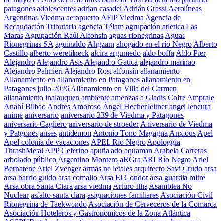
patagones
adolescentes
adrian casadei
Adrián Grassi
Aerolíneas
Argentinas Viedma
aeropuerto
AFIP Viedma
Agencia de
Recaudación Tributaria
agencia Télam
agrupación atletica Las
Maras
Agrupación Raúl Alfonsin
aguas rionegrinas
Aguas
Rionegrinas SA
aguinaldo
Ahgzarn
ahogado en el río Negro
Alberto
Castillo
alberto weretilneck
alcira argumedo
aldo boffa
Aldo Pier
Alejandro
Alejandro Asis
Alejandro Gatica
alejandro marinao
Alejandro Palmieri
Alejandro Rost
alfonsín
allanamiento
Allanamiento en
allanamiento en Patagones
allanamiento en
Patagones julio 2026
Allanamiento en Villa del Carmen
allanamiento inalauquen
ambiente
amenzas a Gladis Cofre
Amprale
Anahí Bilbao
Andres Amoroso
Ángel Hechenleitner
angel lencura
anime
aniversario
aniversario 239 de Viedma y Patagones
aniversario Cagliero
aniversario de stroeder
Aniversario de Viedma
y Patgones
anses
antidemon
Antonio Tono Magagna
Anxious
Apel
Apel colonia de vacaciones
APEL Río Negro
Apologgia
ThrashMetal
APP Ceferino
apuñalado
aquaman
Arabela Carreras
arbolado público
Argentino Montero
aRGra
ARI Río Negro
Ariel
Bernatene
Ariel Zvenger
armas no letales
arquitecto Savi Crudo
arsa
arsa barrio guido
arsa comallo
Arsa El Condor
arsa guardia mitre
Arsa obra Santa Clara
arsa viedma
Arturo Illia
Asamblea No
Nuclear
asfalto santa clara
asignaciones familiares
Asociación Civil
Rionegrina de Taekwondo
Asociación de Cerveceros de la Comarca
Asociación Hoteleros y Gastronómicos de la Zona Atlántica