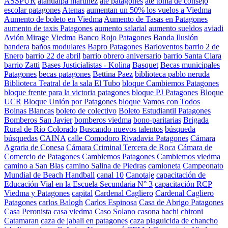
ASSPUR
atahualpa martinez
ate patagones
ate toma de consejo
escolar patagones
Atenas
aumentan un 50% los vuelos a Viedma
Aumento de boleto en Viedma
Aumento de Tasas en Patagones
aumento de taxis Patagones
aumento salarial
aumento sueldos
aviadi
Avión Mirage Viedma
Banco Rojo Patagones
Banda Ilusión
bandera
baños modulares
Bapro Patagones
Barloventos
barrio 2 de
Enero
barrio 22 de abril
barrio obrero aniversario
barrio Santa Clara
barrio Zatti
Bases Justicialistas - Kolina
Basquet
Becas municipales
Patagones
becas patagones
Bettina Paez
biblioteca pablo neruda
Biblioteca Teatral de la sala El Tubo
bloque Cambiemos Patagones
bloque frente para la victoria patagones
bloque PJ Patagones
Bloque
UCR
Bloque Unión por Patagones
bloque Vamos con Todos
Boinas Blancas
boleto de colectivo
Boleto Estudiantil Patagones
Bomberos San Javier
bomberos viedma
bono-paritarias
Brigada
Rural de Río Colorado
Buscando nuevos talentos
búsqueda
búsquedas
CAINA
calle Comodoro Rivadavia Patagones
Cámara
Agraria de Conesa
Cámara Criminal Tercera de Roca
Cámara de
Comercio de Patagones
Cambiemos Patagones
Cambiemos viedma
camino a San Blas
camino Salina de Piedras
camioneta
Campeonato
Mundial de Beach Handball
canal 10
Canotaje
capacitación de
Educación Vial en la Escuela Secundaria N° 3
capacitación RCP
Viedma y Patagones
capital
Cardenal Cagliero
Cardenal Cagliero
Patagones
carlos Balogh
Carlos Espinosa
Casa de Abrigo Patagones
Casa Peronista
casa viedma
Caso Solano
casona bachi chironi
Catamaran
caza de jabali en patagones
caza plaguicida de chancho