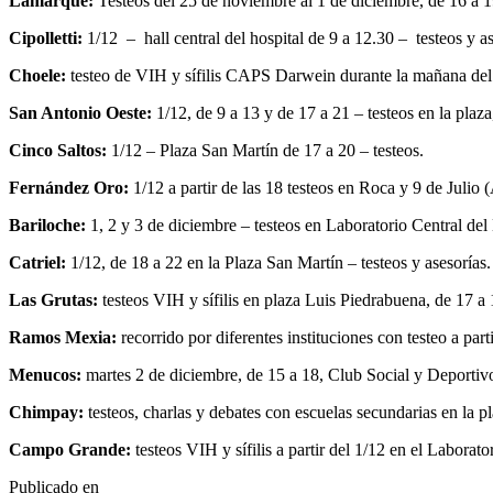
Lamarque:
Testeos del 25 de noviembre al 1 de diciembre, de 16 a 19
Cipolletti:
1/12 – hall central del hospital de 9 a 12.30 – testeos y as
Choele:
testeo de VIH y sífilis CAPS Darwein durante la mañana del 
San Antonio Oeste:
1/12, de 9 a 13 y de 17 a 21 – testeos en la plaza
Cinco Saltos:
1/12 – Plaza San Martín de 17 a 20 – testeos.
Fernández Oro:
1/12 a partir de las 18 testeos en Roca y 9 de Julio
Bariloche:
1, 2 y 3 de diciembre – testeos en Laboratorio Central del 
Catriel:
1/12, de 18 a 22 en la Plaza San Martín – testeos y asesorías.
Las Grutas:
testeos VIH y sífilis en plaza Luis Piedrabuena, de 17 a 
Ramos Mexia:
recorrido por diferentes instituciones con testeo a parti
Menucos:
martes 2 de diciembre, de 15 a 18, Club Social y Deportiv
Chimpay:
testeos, charlas y debates con escuelas secundarias en la pl
Campo Grande:
testeos VIH y sífilis a partir del 1/12 en el Laborat
Publicado en