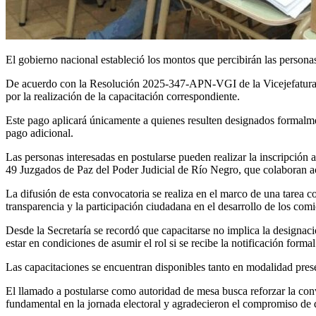
El gobierno nacional estableció los montos que percibirán las person
De acuerdo con la Resolución 2025-347-APN-VGI de la Vicejefatura d
por la realización de la capacitación correspondiente.
Este pago aplicará únicamente a quienes resulten designados formalmen
pago adicional.
Las personas interesadas en postularse pueden realizar la inscripción a
49 Juzgados de Paz del Poder Judicial de Río Negro, que colaboran ac
La difusión de esta convocatoria se realiza en el marco de una tarea coo
transparencia y la participación ciudadana en el desarrollo de los comi
Desde la Secretaría se recordó que capacitarse no implica la designac
estar en condiciones de asumir el rol si se recibe la notificación formal
Las capacitaciones se encuentran disponibles tanto en modalidad presen
El llamado a postularse como autoridad de mesa busca reforzar la conv
fundamental en la jornada electoral y agradecieron el compromiso de 