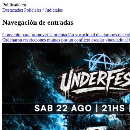
Publicado en
Destacadas
Policiales / Judiciales
Navegación de entradas
Convenio para promover la orientación vocacional de alumnos del co
Ordenaron restricciones mutuas por un conflicto escolar vinculado al 