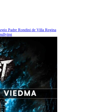
legio Padre Rondini de Villa Regina
bullying