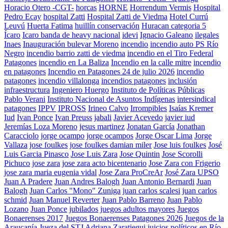
Horacio Otero -CGT-
horcas
HORNE
Horrendum Vermis
Hospital
Pedro Ecay
hospital Zatti
Hospital Zatti de Viedma
Hotel Currú
Leuvú
Huerta Fatima
huillín conservación
Huracan categoria 5
Ícaro
Icaro banda de heavy nacional
idevi
Ignacio Galeano
ilegales
Inaes
Inauguración bulevar Moreno
incendio
incendio auto PS Río
Negro
incendio barrio zatti de viedma
incendio en el Tiro Federal
Patagones
incendio en La Baliza
Incendio en la calle mitre
incendio
en patagones
Incendio en Patagones 24 de julio 2026
incendio
patagones
incendio villalonga
incendios patagones
inclusión
infraestructura
Ingeniero Huergo
Instituto de Políticas Públicas
Pablo Verani
Instituto Nacional de Asuntos Indígenas
intersindical
patagones
IPPV
IPROSS
Irineo Calvo
Irrompibles
Isaías Kremer
Iud
Ivan Ponce
Ivan Preuss
jabali
Javier Acevedo
javier iud
Jeremías Loza Moreno
jesus martinez
Jonatan García
Jonathan
Caracciolo
jorge ocampo
jorge ocampos
Jorge Oscar Lima
Jorge
Vallaza
jose foulkes
jose foulkes damian miler
Jose luis foulkes
José
Luis Garcia Pinasco
Jose Luis Zara
Jose Quintin
Jose Scorolli
Pichuco
jose zara
jose zara acto bicentenario
Jose Zara con Frigerio
jose zara maria eugenia vidal
Jose Zara ProCreAr
José Zara UPSO
Juan A Pradere
Juan Andres Balogh
Juan Antonio Bernardi
Juan
Balogh
Juan Carlos "Mono" Zuniga
juan carlos scalesi
juan carlos
schmid
Juan Manuel Reverter
Juan Pablo Barreno
Juan Pablo
Lozano
Juan Ponce
jubilados
juegos adultos mayores
Juegos
Bonaerenses 2017
Juegos Bonaerenses Patagones 2026
Juegos de la
Araucanía
Jueza del STJ Adriana Zaratiegui
juicios políticos en Río