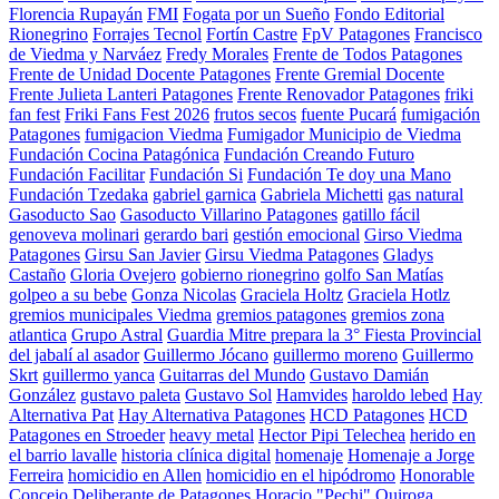
Florencia Rupayán
FMI
Fogata por un Sueño
Fondo Editorial
Rionegrino
Forrajes Tecnol
Fortín Castre
FpV Patagones
Francisco
de Viedma y Narváez
Fredy Morales
Frente de Todos Patagones
Frente de Unidad Docente Patagones
Frente Gremial Docente
Frente Julieta Lanteri Patagones
Frente Renovador Patagones
friki
fan fest
Friki Fans Fest 2026
frutos secos
fuente Pucará
fumigación
Patagones
fumigacion Viedma
Fumigador Municipio de Viedma
Fundación Cocina Patagónica
Fundación Creando Futuro
Fundación Facilitar
Fundación Si
Fundación Te doy una Mano
Fundación Tzedaka
gabriel garnica
Gabriela Michetti
gas natural
Gasoducto Sao
Gasoducto Villarino Patagones
gatillo fácil
genoveva molinari
gerardo bari
gestión emocional
Girso Viedma
Patagones
Girsu San Javier
Girsu Viedma Patagones
Gladys
Castaño
Gloria Ovejero
gobierno rionegrino
golfo San Matías
golpeo a su bebe
Gonza Nicolas
Graciela Holtz
Graciela Hotlz
gremios municipales Viedma
gremios patagones
gremios zona
atlantica
Grupo Astral
Guardia Mitre prepara la 3° Fiesta Provincial
del jabalí al asador
Guillermo Jócano
guillermo moreno
Guillermo
Skrt
guillermo yanca
Guitarras del Mundo
Gustavo Damián
González
gustavo paleta
Gustavo Sol
Hamvides
haroldo lebed
Hay
Alternativa Pat
Hay Alternativa Patagones
HCD Patagones
HCD
Patagones en Stroeder
heavy metal
Hector Pipi Telechea
herido en
el barrio lavalle
historia clínica digital
homenaje
Homenaje a Jorge
Ferreira
homicidio en Allen
homicidio en el hipódromo
Honorable
Concejo Deliberante de Patagones
Horacio "Pechi" Quiroga