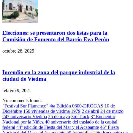
Elecciones: se presentaron dos listas para la
Comisión de Fomento del Barrio Eva Perón
octubre 28, 2025
Incendio en la zona del parque industrial de la
ciudad de Viedma
febrero 9, 2021
No comments found.
"Festival Sur Flamenco" 4ta Edición
0800-DROGAS
10 de
Diciembre
150 viviendas de viedma
1979
2 de abril
24 de marzo
247 aniversario Viedma
25 de mayo
3rd Track
3° Encuentro
Nacional por la Niñez
40 aniversario del traslado de la capital
federal
44º edición de Fiesta del Mar y el Acapamte
46° Fiesta
Nacional del Mar y el Acampante
50 fotografías”
5to Encuentro de