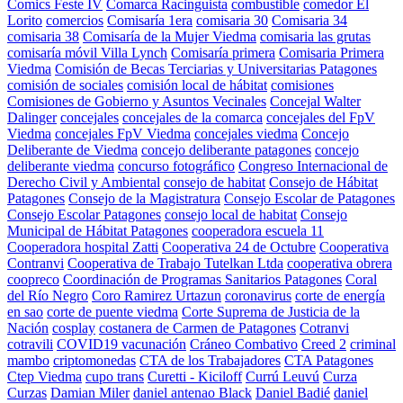
Comics Feste IV
Comarca Racinguista
combustible
comedor El
Lorito
comercios
Comisaría 1era
comisaria 30
Comisaria 34
comisaria 38
Comisaría de la Mujer Viedma
comisaria las grutas
comisaría móvil Villa Lynch
Comisaría primera
Comisaria Primera
Viedma
Comisión de Becas Terciarias y Universitarias Patagones
comisión de sociales
comisión local de hábitat
comisiones
Comisiones de Gobierno y Asuntos Vecinales
Concejal Walter
Dalinger
concejales
concejales de la comarca
concejales del FpV
Viedma
concejales FpV Viedma
concejales viedma
Concejo
Deliberante de Viedma
concejo deliberante patagones
concejo
deliberante viedma
concurso fotográfico
Congreso Internacional de
Derecho Civil y Ambiental
consejo de habitat
Consejo de Hábitat
Patagones
Consejo de la Magistratura
Consejo Escolar de Patagones
Consejo Escolar Patagones
consejo local de habitat
Consejo
Municipal de Hábitat Patagones
cooperadora escuela 11
Cooperadora hospital Zatti
Cooperativa 24 de Octubre
Cooperativa
Contranvi
Cooperativa de Trabajo Tutelkan Ltda
cooperativa obrera
coopreco
Coordinación de Programas Sanitarios Patagones
Coral
del Río Negro
Coro Ramirez Urtazun
coronavirus
corte de energía
en sao
corte de puente viedma
Corte Suprema de Justicia de la
Nación
cosplay
costanera de Carmen de Patagones
Cotranvi
cotravili
COVID19 vacunación
Cráneo Combativo
Creed 2
criminal
mambo
criptomonedas
CTA de los Trabajadores
CTA Patagones
Ctep Viedma
cupo trans
Curetti - Kiciloff
Currú Leuvú
Curza
Curzas
Damian Miler
daniel antenao Black
Daniel Badié
daniel