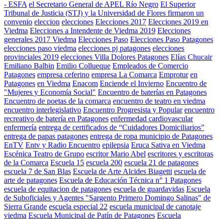
- ESFA
el Secretario General de APEL Río Negro
El Superior
Tribunal de Justicia (STJ) y la Universidad de Flores firmaron un
convenio
eleccion
elecciones
Elecciones 2017
Elecciones 2019 en
Viedma
Elecciones a Intendente de Viedma 2019
Elecciones
generales 2017 Viedma
Elecciones Paso
Elecciones Paso Patagones
elecciones paso viedma
elecciones pj patagones
elecciones
provinciales 2019
elecciones Villa Dolores Patagones
Elías Chucair
Emiliano Balbin
Emilio Collueque
Empleados de Comercio
Patagones
empresa ceferino
empresa La Comarca
Emprotur
en
Patagones
en Viedma
Enacom
Enciende el Invierno
Encuentro de
"Mujeres y Economía Social"
Encuentro de baterías en Patagones
Encuentro de poetas de la comarca
encuentro de teatro en viedma
encuentro interlegislativo
Encuentro Progresista y Popular
encuentro
recreativo de batería en Patagones
enfermedad cardiovascular
enfermería
entrega de certificados de “Cuidadores Domiciliarios”
entrega de papas patagones
entrega de ropa municipio de Patagones
EnTV
Entv y Radio Encuentro
epilepsia
Eruca Sativa en Viedma
Escénica Teatro de Grupo
escritor Mario Abel
escritores y escritoras
de la Comarca
Escuela 15
escuela 200
escuela 21 de patagones
escuela 7 de San Blas
Escuela de Arte Alcides Biagetti
escuela de
arte de patagones
Escuela de Educación Técnica n° 1 Patagones
escuela de equitacion de patagones
escuela de guardavidas
Escuela
de Suboficiales y Agentes "Sargento Primero Domingo Salinas" de
Sierra Grande
escuela especial 22
escuela municipal de canotaje
viedma
Escuela Municipal de Patín de Patagones
Escuela