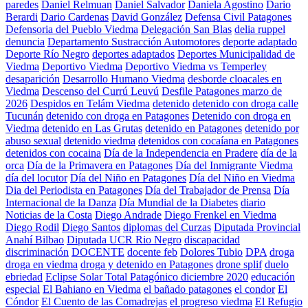
paredes
Daniel Relmuan
Daniel Salvador
Daniela Agostino
Dario
Berardi
Dario Cardenas
David González
Defensa Civil Patagones
Defensoria del Pueblo Viedma
Delegación San Blas
delia ruppel
denuncia
Departamento Sustracción Automotores
deporte adaptado
Deporte Río Negro
deportes adaptados
Deportes Municipalidad de
Viedma
Deportivo Viedma
Deportivo Viedma vs Temperley
desaparición
Desarrollo Humano Viedma
desborde cloacales en
Viedma
Descenso del Currú Leuvú
Desfile Patagones marzo de
2026
Despidos en Telám Viedma
detenido
detenido con droga calle
Tucunán
detenido con droga en Patagones
Detenido con droga en
Viedma
detenido en Las Grutas
detenido en Patagones
detenido por
abuso sexual
detenido viedma
detenidos con cocaíana en Patagones
detenidos con cocaina
Día de la Independencia en Pradere
día de la
orca
Día de la Primavera en Patagones
Día del Inmigrante Viedma
día del locutor
Día del Niño en Patagones
Día del Niño en Viedma
Dia del Periodista en Patagones
Día del Trabajador de Prensa
Día
Internacional de la Danza
Día Mundial de la Diabetes
diario
Noticias de la Costa
Diego Andrade
Diego Frenkel en Viedma
Diego Rodil
Diego Santos
diplomas del Curzas
Diputada Provincial
Anahí Bilbao
Diputada UCR Rio Negro
discapacidad
discriminación
DOCENTE
docente feb
Dolores Tubio
DPA
droga
droga en viedma
droga y detenido en Patagones
drone splif
duelo
ebriedad
Eclipse Solar Total Patagónico diciembre 2020
educación
especial
El Bahiano en Viedma
el bañado patagones
el condor
El
Cóndor
El Cuento de las Comadrejas
el progreso viedma
El Refugio