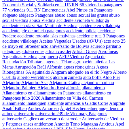
Economía Social y Solidaria en la UNRN
66 viviendas patagones
77 viviendas
911 RN Emergencias
Abel Pintos en Patagones
abigeato
abigeato Patagones
abuso
abuso sexual las grutas
abuso
sexual viedma
abuso Viedma
accidente avioneta villalonga
accidente en plaza San Martin de Viedma
accidente en villalonga
accidente jefe de policia patagones
accidente policia
accidente
Pradere
accidente rotonda islas malvinas
accidente ruta 3 Patagones
accidente villalonga
Aceites Vegetales Usados (AVU’s)
acto
acto 25
de mayo en Stroeder
acto aniversario de Bolivia
acuerdo paritario
patagones
adolescentes
adrian casadei
Adrián Grassi
Aerolíneas
Argentinas Viedma
aeropuerto
AFIP Viedma
Agencia de
Recaudación Tributaria
agencia Télam
agrupación atletica Las
Maras
Agrupación Raúl Alfonsin
aguas rionegrinas
Aguas
Rionegrinas SA
aguinaldo
Ahgzarn
ahogado en el río Negro
Alberto
Castillo
alberto weretilneck
alcira argumedo
aldo boffa
Aldo Pier
Alejandro
Alejandro Asis
Alejandro Gatica
alejandro marinao
Alejandro Palmieri
Alejandro Rost
alfonsín
allanamiento
Allanamiento en
allanamiento en Patagones
allanamiento en
Patagones julio 2026
Allanamiento en Villa del Carmen
allanamiento inalauquen
ambiente
amenzas a Gladis Cofre
Amprale
Anahí Bilbao
Andres Amoroso
Ángel Hechenleitner
angel lencura
anime
aniversario
aniversario 239 de Viedma y Patagones
aniversario Cagliero
aniversario de stroeder
Aniversario de Viedma
y Patgones
anses
antidemon
Antonio Tono Magagna
Anxious
Apel