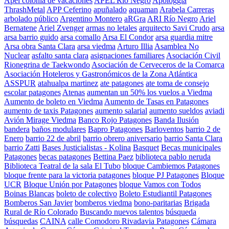
Apel colonia de vacaciones
APEL Río Negro
Apologgia
ThrashMetal
APP Ceferino
apuñalado
aquaman
Arabela Carreras
arbolado público
Argentino Montero
aRGra
ARI Río Negro
Ariel
Bernatene
Ariel Zvenger
armas no letales
arquitecto Savi Crudo
arsa
arsa barrio guido
arsa comallo
Arsa El Condor
arsa guardia mitre
Arsa obra Santa Clara
arsa viedma
Arturo Illia
Asamblea No
Nuclear
asfalto santa clara
asignaciones familiares
Asociación Civil
Rionegrina de Taekwondo
Asociación de Cerveceros de la Comarca
Asociación Hoteleros y Gastronómicos de la Zona Atlántica
ASSPUR
atahualpa martinez
ate patagones
ate toma de consejo
escolar patagones
Atenas
aumentan un 50% los vuelos a Viedma
Aumento de boleto en Viedma
Aumento de Tasas en Patagones
aumento de taxis Patagones
aumento salarial
aumento sueldos
aviadi
Avión Mirage Viedma
Banco Rojo Patagones
Banda Ilusión
bandera
baños modulares
Bapro Patagones
Barloventos
barrio 2 de
Enero
barrio 22 de abril
barrio obrero aniversario
barrio Santa Clara
barrio Zatti
Bases Justicialistas - Kolina
Basquet
Becas municipales
Patagones
becas patagones
Bettina Paez
biblioteca pablo neruda
Biblioteca Teatral de la sala El Tubo
bloque Cambiemos Patagones
bloque frente para la victoria patagones
bloque PJ Patagones
Bloque
UCR
Bloque Unión por Patagones
bloque Vamos con Todos
Boinas Blancas
boleto de colectivo
Boleto Estudiantil Patagones
Bomberos San Javier
bomberos viedma
bono-paritarias
Brigada
Rural de Río Colorado
Buscando nuevos talentos
búsqueda
búsquedas
CAINA
calle Comodoro Rivadavia Patagones
Cámara