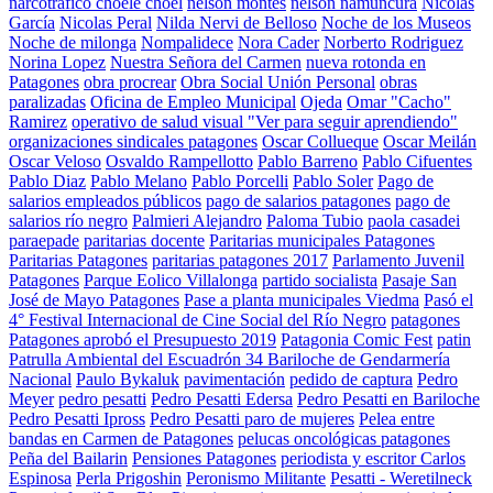
narcotrafico choele choel
nelson montes
nelson namuncura
Nicolás
García
Nicolas Peral
Nilda Nervi de Belloso
Noche de los Museos
Noche de milonga
Nompalidece
Nora Cader
Norberto Rodriguez
Norina Lopez
Nuestra Señora del Carmen
nueva rotonda en
Patagones
obra procrear
Obra Social Unión Personal
obras
paralizadas
Oficina de Empleo Municipal
Ojeda
Omar "Cacho"
Ramirez
operativo de salud visual "Ver para seguir aprendiendo"
organizaciones sindicales patagones
Oscar Collueque
Oscar Meilán
Oscar Veloso
Osvaldo Rampellotto
Pablo Barreno
Pablo Cifuentes
Pablo Diaz
Pablo Melano
Pablo Porcelli
Pablo Soler
Pago de
salarios empleados públicos
pago de salarios patagones
pago de
salarios río negro
Palmieri Alejandro
Paloma Tubio
paola casadei
paraepade
paritarias docente
Paritarias municipales Patagones
Paritarias Patagones
paritarias patagones 2017
Parlamento Juvenil
Patagones
Parque Eolico Villalonga
partido socialista
Pasaje San
José de Mayo Patagones
Pase a planta municipales Viedma
Pasó el
4° Festival Internacional de Cine Social del Río Negro
patagones
Patagones aprobó el Presupuesto 2019
Patagonia Comic Fest
patin
Patrulla Ambiental del Escuadrón 34 Bariloche de Gendarmería
Nacional
Paulo Bykaluk
pavimentación
pedido de captura
Pedro
Meyer
pedro pesatti
Pedro Pesatti Edersa
Pedro Pesatti en Bariloche
Pedro Pesatti Ipross
Pedro Pesatti paro de mujeres
Pelea entre
bandas en Carmen de Patagones
pelucas oncológicas patagones
Peña del Bailarin
Pensiones Patagones
periodista y escritor Carlos
Espinosa
Perla Prigoshin
Peronismo Militante
Pesatti - Weretilneck