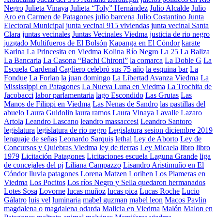
Negro
Julieta Vinaya
Julieta “Toly” Hernández
Julio Alcalde
Julio
Aro en Carmen de Patagones
julio barcena
Julio Costantino
Junta
Electoral Municipal
junta vecinal 915 viviendas
junta vecinal Santa
Clara
juntas vecinales
Juntas Vecinales Viedma
justicia de rio negro
juzgado Multifueros de El Bolsón
Kapanga en El Cóndor
karate
Karina La Princesita en Viedma
Kolina Río Negro
La 25
La Baliza
La Bancaria
La Casona “Bachi Chironi”
la comarca
La Doble G
La
Escuela Cardenal Cagliero celebró sus 75 año
la esquina bar
La
Fondue
La Forlan
la juan domingo
La Libertad Avanza Viedma
La
Mississippi en Patagones
La Nueva Luna en Viedma
La Trochita de
Jacobacci
labor parlamentaria
lago Escondido
Las Grutas
Las
Manos de Filippi en Viedma
Las Nenas de Sandro
las pastillas del
abuelo
Laura Guidolin
laura ramos
Laura Vinaya
Lavalle
Lazaro
Artola
Leandro Lascano
leandro massaccesi
Leandro Santoro
legislatura
legislatura de rio negro
Legislatura sesion diciembre 2019
lenguaje de señas
Leonardo Sarquis
lethal
Ley de Aborto
Ley de
Concursos y Quiebras Viedma
ley de tierras
Ley Micaela
libro
libro
1979
Licitación Patagones
Licitaciones escuela Laguna Grande
liga
de concejales del pj
Liliana Campazzo
Lisandro Aristimuño en El
Cóndor
lluvia patagones
Lorena Matzen
Lorihen
Los Plameras en
Viedma
Los Pocitos
Los ríos Negro y Sella quedaron hermanados
Lotes Sosa
Lovorne
lucas muñoz
lucas pica
Lucas Roche
Lucio
Gálatro
luis vel
luminaria
mabel guzman
mabel leon
Macos Pavlin
magdalena o
magdalena odarda
Malicia en Viedma
Malón
Malon en