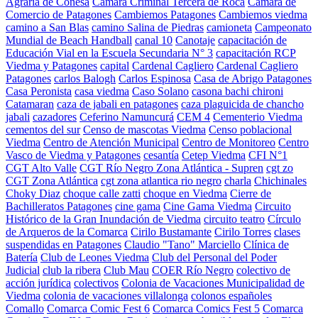
Agraria de Conesa
Cámara Criminal Tercera de Roca
Cámara de
Comercio de Patagones
Cambiemos Patagones
Cambiemos viedma
camino a San Blas
camino Salina de Piedras
camioneta
Campeonato
Mundial de Beach Handball
canal 10
Canotaje
capacitación de
Educación Vial en la Escuela Secundaria N° 3
capacitación RCP
Viedma y Patagones
capital
Cardenal Cagliero
Cardenal Cagliero
Patagones
carlos Balogh
Carlos Espinosa
Casa de Abrigo Patagones
Casa Peronista
casa viedma
Caso Solano
casona bachi chironi
Catamaran
caza de jabali en patagones
caza plaguicida de chancho
jabali
cazadores
Ceferino Namuncurá
CEM 4
Cementerio Viedma
cementos del sur
Censo de mascotas Viedma
Censo poblacional
Viedma
Centro de Atención Municipal
Centro de Monitoreo
Centro
Vasco de Viedma y Patagones
cesantía
Cetep Viedma
CFI N°1
CGT Alto Valle
CGT Río Negro Zona Atlántica - Supren
cgt zo
CGT Zona Atlántica
cgt zona atlantica rio negro
charla
Chichinales
Choky Diaz
choque calle zatti
choque en Viedma
Cierre de
Bachilleratos Patagones
cine gama
Cine Gama Viedma
Circuito
Histórico de la Gran Inundación de Viedma
circuito teatro
Círculo
de Arqueros de la Comarca
Cirilo Bustamante
Cirilo Torres
clases
suspendidas en Patagones
Claudio "Tano" Marciello
Clínica de
Batería
Club de Leones Viedma
Club del Personal del Poder
Judicial
club la ribera
Club Mau
COER Río Negro
colectivo de
acción jurídica
colectivos
Colonia de Vacaciones Municipalidad de
Viedma
colonia de vacaciones villalonga
colonos españoles
Comallo
Comarca Comic Fest 6
Comarca Comics Fest 5
Comarca