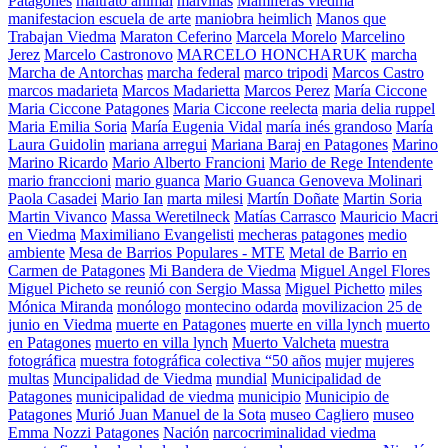
Patagones
maltrato animal
malvinas
Mamiferas viedma
manifestacion escuela de arte
maniobra heimlich
Manos que
Trabajan Viedma
Maraton Ceferino
Marcela Morelo
Marcelino
Jerez
Marcelo Castronovo
MARCELO HONCHARUK
marcha
Marcha de Antorchas
marcha federal
marco tripodi
Marcos Castro
marcos madarieta
Marcos Madarietta
Marcos Perez
María Ciccone
Maria Ciccone Patagones
Maria Ciccone reelecta
maria delia ruppel
Maria Emilia Soria
María Eugenia Vidal
maría inés grandoso
María
Laura Guidolin
mariana arregui
Mariana Baraj en Patagones
Marino
Marino Ricardo
Mario Alberto Francioni
Mario de Rege Intendente
mario franccioni
mario guanca
Mario Guanca Genoveva Molinari
Paola Casadei
Mario Ian
marta milesi
Martín Doñate
Martin Soria
Martin Vivanco
Massa Weretilneck
Matías Carrasco
Mauricio Macri
en Viedma
Maximiliano Evangelisti
mecheras patagones
medio
ambiente
Mesa de Barrios Populares - MTE
Metal de Barrio en
Carmen de Patagones
Mi Bandera de Viedma
Miguel Angel Flores
Miguel Picheto se reunió con Sergio Massa
Miguel Pichetto
miles
Mónica Miranda
monólogo
montecino odarda
movilizacion 25 de
junio en Viedma
muerte en Patagones
muerte en villa lynch
muerto
en Patagones
muerto en villa lynch
Muerto Valcheta
muestra
fotográfica
muestra fotográfica colectiva “50 años
mujer
mujeres
multas
Muncipalidad de Viedma
mundial
Municipalidad de
Patagones
municipalidad de viedma
municipio
Municipio de
Patagones
Murió Juan Manuel de la Sota
museo Cagliero
museo
Emma Nozzi Patagones
Nación
narcocriminalidad viedma