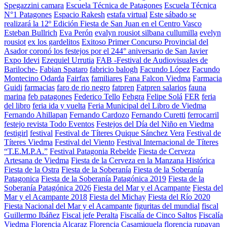
Spegazzini camara
Escuela Técnica de Patagones
Escuela Técnica
N°1 Patagones
Espacio Rakesh
estafa virtual
Este sábado se
realizará la 12º Edición Fiesta de San Juan en el Centro Vasco
Esteban Bullrich
Eva Perón
evalyn rousiot silbana cullumilla
evelyn
rousiot
ex los gardelitos
Exitoso Primer Concurso Provincial del
Asador coronó los festejos por el 244° aniversario de San Javier
Expo Idevi
Ezequiel Urrutia
FAB -Festival de Audiovisuales de
Bariloche-
Fabian Spataro
fabricio balogh
Facundo López
Facundo
Montecino Odarda
Fairfax
familiares
Fana Falcon Viedma
Farmacia
Guidi
farmacias
faro de rio negro
fatpren
Fatpren salarios
fauna
marina
feb patagones
Federico Tello
Fehgra
Felipe Solá
FER
feria
del libro
feria ida y vuelta
Feria Municipal del Libro de Viedma
Fernando Ahillapan
Fernando Cardozo
Fernando Curetti
ferrocarril
festejo revista Todo Eventos
Festejos del Día del Niño en Viedma
festigirl
festival
Festival de Títeres Quique Sánchez Vera
Festival de
Títeres Viedma
Festival del Viento
Festival Internacional de Títeres
“T.E.M.P.A.”
Festival Patagonia Rebelde
Fiesta de Cerveza
Artesana de Viedma
Fiesta de la Cerveza en la Manzana Histórica
Fiesta de la Ostra
Fiesta de la Soberanía
Fiesta de la Soberanía
Patagonica
Fiesta de la Soberanía Patagónica 2019
Fiesta de la
Soberanía Patagónica 2026
Fiesta del Mar y el Acampante
Fiesta del
Mar y el Acampante 2018
Fiesta del Michay
Fiesta del Río 2020
Fiesta Nacional del Mar y el Acampante
figuritas del mundial
fiscal
Guillermo Ibáñez
Fiscal jefe Peralta
Fiscalía de Cinco Saltos
Fiscalía
Viedma
Florencia Alcaraz
Florencia Casamiquela
florencia rupayan