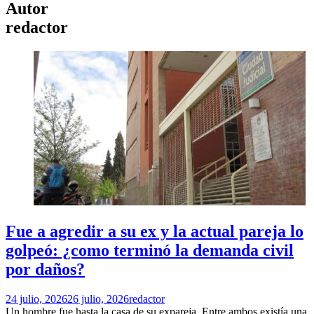
Autor
redactor
Fue a agredir a su ex y la actual pareja lo
golpeó: ¿como terminó la demanda civil
por daños?
24 julio, 2026
26 julio, 2026
redactor
Un hombre fue hasta la casa de su expareja. Entre ambos existía una