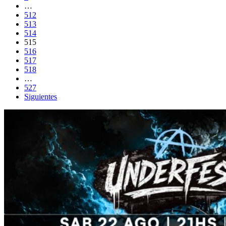
…
512
513
514
515
516
517
518
…
527
Siguientes